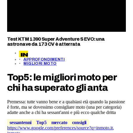
Test KTM 1390 Super Adventure S EVO: una
astronave da 173 CV è atterrata
APPROFONDIMENTI
MIGLIORI MOTO
Top5: le migliori moto per
chi ha superato gli anta
Premessa: tutte vanno bene e a qualsiasi età quando la passione
è forte, ma se dovessimo consigliare moto (una per categoria)
adatte anche a chi ha sessant'anni e più ecco qualche dritta
sessantenni
Top5
mercato
consigli
https://www.google.com/preferences/source?q=inmoto.it
,