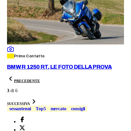
Primo Contatto
BMW R 1250 RT, LE FOTO DELLA PROVA
PRECEDENTE
3
di
6
SUCCESSIVA
sessantenni
Top5
mercato
consigli