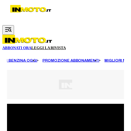
Vai al contenuto principale
ABBONATI ORA
LEGGI LA RIVISTA
EZZI BENZINA OGGI
PROMOZIONE ABBONAMENTI
MIGLIORI MOT