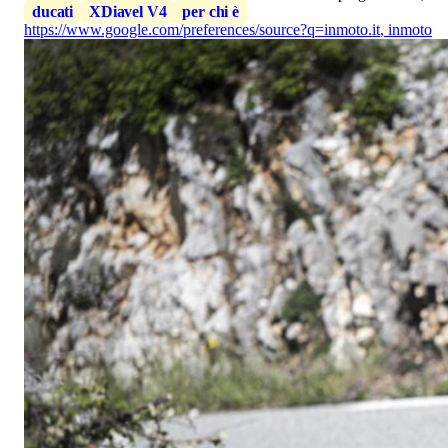
ducati
XDiavel V4
per chi è
https://www.google.com/preferences/source?q=inmoto.it
,
inmoto