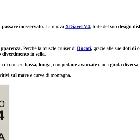
n passare inosservato
. La nuova
XDiavel V4
, forte del suo
design dis
’apparenza
. Perché la muscle cruiser di
Ducati
, grazie alle sue
doti di 
no
divertimento in sella
.
a di cruiser:
bassa, lunga
, con
pedane avanzate
e una
guida diversa
ritivi sul mare
e curve di montagna.