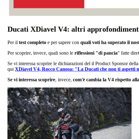
Ducati XDiavel V4: altri approfondiment
Per il
test completo
e per sapere con
quali voti ha superato il no
Per scoprire, invece, quali sono le
riflessioni "di pancia
" fatte dir
Se vi interessa scoprire le dichiarazioni del il Product Sponsor del
qui
XDiavel V4, Rocco Canosa: "La Ducati che non ti aspetti m
Se vi interessa scoprire
, invece,
com'è cambia la V4 rispetto all