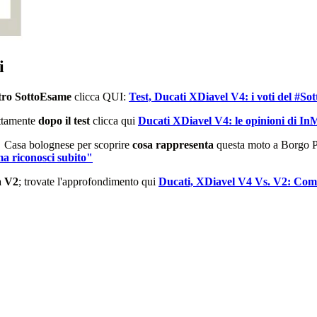
i
stro SottoEsame
clicca QUI:
Test, Ducati XDiavel V4: i voti del #S
ettamente
dopo il test
clicca qui
Ducati XDiavel V4: le opinioni di In
la Casa bolognese per scoprire
cosa rappresenta
questa moto a Borgo P
a riconosci subito"
a V2
; trovate l'approfondimento qui
Ducati, XDiavel V4 Vs. V2: Co