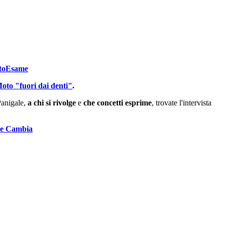
ottoEsame
Moto "fuori dai denti"
.
anigale,
a chi si rivolge
e
che concetti esprime
, trovate l'intervista
me Cambia