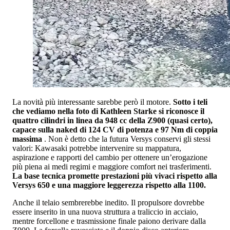
La novità più interessante sarebbe però il motore.
Sotto i teli
che vediamo nella foto di Kathleen Starke si riconosce il
quattro cilindri in linea da 948 cc della Z900 (quasi certo),
capace sulla naked di 124 CV di potenza e 97 Nm di coppia
massima
. Non è detto che la futura Versys conservi gli stessi
valori: Kawasaki potrebbe intervenire su mappatura,
aspirazione e rapporti del cambio per ottenere un’erogazione
più piena ai medi regimi e maggiore comfort nei trasferimenti.
La base tecnica promette prestazioni più vivaci rispetto alla
Versys 650 e una maggiore leggerezza rispetto alla 1100.
Anche il telaio sembrerebbe inedito. Il propulsore dovrebbe
essere inserito in una nuova struttura a traliccio in acciaio,
mentre forcellone e trasmissione finale paiono derivare dalla