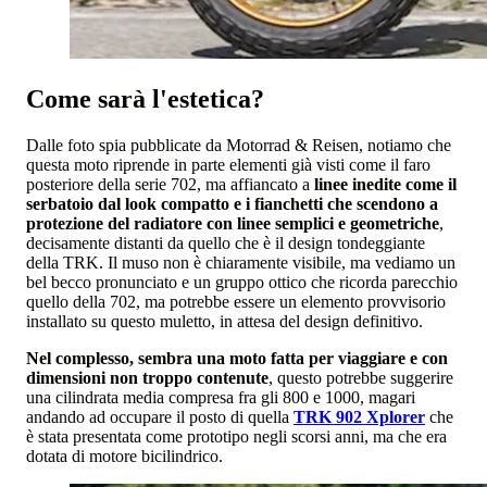
Come sarà l'estetica?
Dalle foto spia pubblicate da Motorrad & Reisen, notiamo che
questa moto riprende in parte elementi già visti come il faro
posteriore della serie 702, ma affiancato a
linee inedite come il
serbatoio dal look compatto e i fianchetti che scendono a
protezione del radiatore con linee semplici e geometriche
,
decisamente distanti da quello che è il design tondeggiante
della TRK. Il muso non è chiaramente visibile, ma vediamo un
bel becco pronunciato e un gruppo ottico che ricorda parecchio
quello della 702, ma potrebbe essere un elemento provvisorio
installato su questo muletto, in attesa del design definitivo.
Nel complesso, sembra una moto fatta per viaggiare e con
dimensioni non troppo contenute
, questo potrebbe suggerire
una cilindrata media compresa fra gli 800 e 1000, magari
andando ad occupare il posto di quella
TRK 902 Xplorer
che
è stata presentata come prototipo negli scorsi anni, ma che era
dotata di motore bicilindrico.