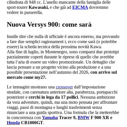
cilindrata di 948 cc. L'anello mancante della famiglia delle
sport-tourer
Kawasaki,
e che già ad
EICMA
dovremmo
vedere in passerella.
Nuova Versys 900: come sarà
Inutile dire che nulla di ufficiale è ancora emerso, ma provando
a fare due semplici ragionament i, ecco come sarà (o potrebbe
essere) la scheda tecnica della prossima novità Kawa.
Alla fine di luglio, in Montenegro, sono comparsi due prototipi
parzialmente coperti durante le riprese di quello che avrebbe
tutta l’aria di essere un video promozionale. Un dettaglio che
lascia pensare a un progetto vicino alla produzione e a una
possibile presentazione nell’autunno del 2026,
con arrivo sul
mercato come my27.
Le immagini mostrano una
crossover
dall’impostazione
stradale, con carenatura anteriore alta, parabrezza, portapacchi
posteriore e
cerchi in lega da 17 pollici
. Nessuna ambizione
da vera adventure, quindi, ma una moto pensata per affrontare
viaggi, passi di montagna e lunghi trasferimenti senza
rinunciare a una guida sportiva. Una formula che la metterebbe
in concorrenza con
Yamaha
Tracer 9,
BMW
F 900 XR e
Honda
CB1000GT
.