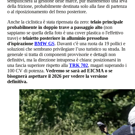
semplificherà la gestione delle marce, pur mantenendo una leva
della frizione, probabilmente destinata solo alla fase di partenza
o al riposizionamento del freno posteriore.
Anche la ciclistica è stata ripensata da zero:
telaio principale
probabilmente in doppio trave a passaggio alto
(non
sappiamo se quella della foto è una cover plastica o l'effettivo
trave) e
telaietto posteriore in alluminio pressofuso
d'ispirazione
BMW GS
. Davanti c'è una ruota da 19 pollici e
soluzioni che sembrano privilegiare l’uso turistico su strada. In
generale si tratta di componenti provvisorie e dettagli non
definitivi, ma la direzione intrapresa è chiara: posizionarsi in
una fascia superiore rispetto alla
TRK 702
, magari superando i
100 CV di potenza.
Vedremo se sarà ad EICMA o se
bisognerà aspettare il 2026 per vedere la versione
definitiva.