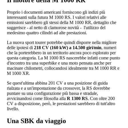
Proprio i documenti americani forniscono gli indizi più
interessanti sulla futura M 1000 RS. I valori relativi alle
emissioni sarebbero gli stessi della M 1000 RR, dettaglio che
suggerisce - al netto di clamorose novità - l'utilizzo del
medesimo quattro cilindri ad alte prestazioni.
La nuova sport tourer potrebbe quindi disporre nella migliore
delle ipotesi di
218 CV (160 kW) a 14.500 giri/min
, numeri
che la porterebbero in un territorio ancora poco esplorato per
questa categoria. La M 1000 RS nascerebbe infatti come punto
d'incontro tra una superbike e una moto pensata anche per
macinare chilometri, collocandosi idealmente tra M 1000 RR e
M 1000 XR.
Se quest'ultima abbina 201 CV a una posizione di guida
rialzata e a un'impostazione da crossover, la RS dovrebbe
puntare su una configurazione più bassa e stradale,
avvicinandosi come filosofia alla
R 1300 RS
. Con oltre 200
CV a disposizione, però, le prestazioni sarebbero di tutt'altro
livello.
Una SBK da viaggio