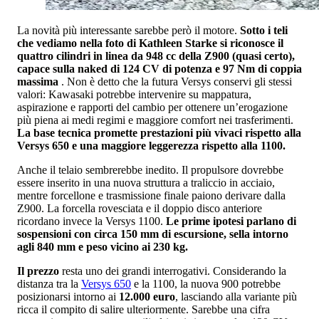
La novità più interessante sarebbe però il motore.
Sotto i teli
che vediamo nella foto di Kathleen Starke si riconosce il
quattro cilindri in linea da 948 cc della Z900 (quasi certo),
capace sulla naked di 124 CV di potenza e 97 Nm di coppia
massima
. Non è detto che la futura Versys conservi gli stessi
valori: Kawasaki potrebbe intervenire su mappatura,
aspirazione e rapporti del cambio per ottenere un’erogazione
più piena ai medi regimi e maggiore comfort nei trasferimenti.
La base tecnica promette prestazioni più vivaci rispetto alla
Versys 650 e una maggiore leggerezza rispetto alla 1100.
Anche il telaio sembrerebbe inedito. Il propulsore dovrebbe
essere inserito in una nuova struttura a traliccio in acciaio,
mentre forcellone e trasmissione finale paiono derivare dalla
Z900. La forcella rovesciata e il doppio disco anteriore
ricordano invece la Versys 1100.
Le prime ipotesi parlano di
sospensioni con circa 150 mm di escursione, sella intorno
agli 840 mm e peso vicino ai 230 kg.
Il prezzo
resta uno dei grandi interrogativi. Considerando la
distanza tra la
Versys 650
e la 1100, la nuova 900 potrebbe
posizionarsi intorno ai
12.000 euro
, lasciando alla variante più
ricca il compito di salire ulteriormente. Sarebbe una cifra