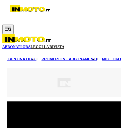
Vai al contenuto principale
ABBONATI ORA
LEGGI LA RIVISTA
EZZI BENZINA OGGI
PROMOZIONE ABBONAMENTI
MIGLIORI MOT