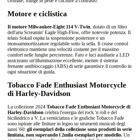
cromate, frange in pelle e cuciture a contrasto.
Motore e ciclistica
Il motore Milwaukee-Eight 114 V-Twin
, dotato di un filtro
dell'aria Screamin' Eagle High-Flow, offre notevole potenza. Il
telaio Sokail ospita la sospensione posteriore e un
monoammortizzatore regolabile sotto la sella. Il cruise control
elettronico mantiene una velocità costante per il massimo
comfort nelle lunghe percorrenze. Faro e luci ausiliarie a LED
assicurano un'illuminazione eccellente, mentre il sistema
frenante antibloccaggio (ABS) di serie garantisce il controllo in
ogni situazione di guida.
Tobacco Fade Enthusiast Motorcycle
di Harley-Davidson
La collezione 2024
Tobacco Fade Enthusiast Motorcycle di
Harley-Davidson
celebra l'energia del rock 'n roll e del
bicilindrico a V. La verniciatura e le grafiche Tobacco Fade
sono ispirate alle finiture in legno su strumenti musicali degl
ianni '60:
gli esemplari
della collezione sono prodotti in serie
limitata, non superando i 2mila esemplari per modello.
Un