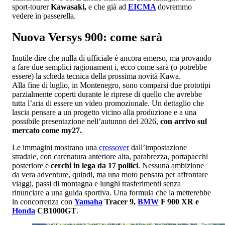
sport-tourer
Kawasaki,
e che già ad
EICMA
dovremmo
vedere in passerella.
Nuova Versys 900: come sarà
Inutile dire che nulla di ufficiale è ancora emerso, ma provando
a fare due semplici ragionament i, ecco come sarà (o potrebbe
essere) la scheda tecnica della prossima novità Kawa.
Alla fine di luglio, in Montenegro, sono comparsi due prototipi
parzialmente coperti durante le riprese di quello che avrebbe
tutta l’aria di essere un video promozionale. Un dettaglio che
lascia pensare a un progetto vicino alla produzione e a una
possibile presentazione nell’autunno del 2026,
con arrivo sul
mercato come my27.
Le immagini mostrano una
crossover
dall’impostazione
stradale, con carenatura anteriore alta, parabrezza, portapacchi
posteriore e
cerchi in lega da 17 pollici
. Nessuna ambizione
da vera adventure, quindi, ma una moto pensata per affrontare
viaggi, passi di montagna e lunghi trasferimenti senza
rinunciare a una guida sportiva. Una formula che la metterebbe
in concorrenza con
Yamaha
Tracer 9,
BMW
F 900 XR e
Honda
CB1000GT
.