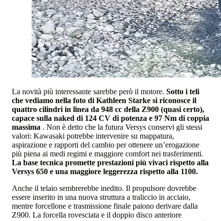
La novità più interessante sarebbe però il motore.
Sotto i teli
che vediamo nella foto di Kathleen Starke si riconosce il
quattro cilindri in linea da 948 cc della Z900 (quasi certo),
capace sulla naked di 124 CV di potenza e 97 Nm di coppia
massima
. Non è detto che la futura Versys conservi gli stessi
valori: Kawasaki potrebbe intervenire su mappatura,
aspirazione e rapporti del cambio per ottenere un’erogazione
più piena ai medi regimi e maggiore comfort nei trasferimenti.
La base tecnica promette prestazioni più vivaci rispetto alla
Versys 650 e una maggiore leggerezza rispetto alla 1100.
Anche il telaio sembrerebbe inedito. Il propulsore dovrebbe
essere inserito in una nuova struttura a traliccio in acciaio,
mentre forcellone e trasmissione finale paiono derivare dalla
Z900. La forcella rovesciata e il doppio disco anteriore