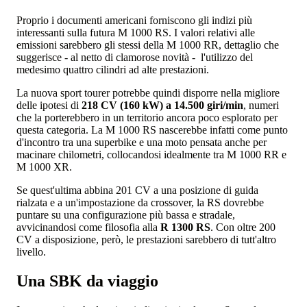
Proprio i documenti americani forniscono gli indizi più
interessanti sulla futura M 1000 RS. I valori relativi alle
emissioni sarebbero gli stessi della M 1000 RR, dettaglio che
suggerisce - al netto di clamorose novità - l'utilizzo del
medesimo quattro cilindri ad alte prestazioni.
La nuova sport tourer potrebbe quindi disporre nella migliore
delle ipotesi di
218 CV (160 kW) a 14.500 giri/min
, numeri
che la porterebbero in un territorio ancora poco esplorato per
questa categoria. La M 1000 RS nascerebbe infatti come punto
d'incontro tra una superbike e una moto pensata anche per
macinare chilometri, collocandosi idealmente tra M 1000 RR e
M 1000 XR.
Se quest'ultima abbina 201 CV a una posizione di guida
rialzata e a un'impostazione da crossover, la RS dovrebbe
puntare su una configurazione più bassa e stradale,
avvicinandosi come filosofia alla
R 1300 RS
. Con oltre 200
CV a disposizione, però, le prestazioni sarebbero di tutt'altro
livello.
Una SBK da viaggio