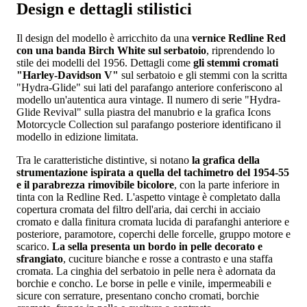
Design e dettagli stilistici
Il design del modello è arricchito da una
vernice Redline Red
con una banda Birch White sul serbatoio
, riprendendo lo
stile dei modelli del 1956. Dettagli come
gli stemmi cromati
"Harley-Davidson V"
sul serbatoio e gli stemmi con la scritta
"Hydra-Glide" sui lati del parafango anteriore conferiscono al
modello un'autentica aura vintage. Il numero di serie "Hydra-
Glide Revival" sulla piastra del manubrio e la grafica Icons
Motorcycle Collection sul parafango posteriore identificano il
modello in edizione limitata.
Tra le caratteristiche distintive, si notano
la grafica della
strumentazione ispirata a quella del tachimetro del 1954-55
e il parabrezza rimovibile bicolore
, con la parte inferiore in
tinta con la Redline Red. L'aspetto vintage è completato dalla
copertura cromata del filtro dell'aria, dai cerchi in acciaio
cromato e dalla finitura cromata lucida di parafanghi anteriore e
posteriore, paramotore, coperchi delle forcelle, gruppo motore e
scarico.
La sella presenta un bordo in pelle decorato e
sfrangiato
, cuciture bianche e rosse a contrasto e una staffa
cromata. La cinghia del serbatoio in pelle nera è adornata da
borchie e concho. Le borse in pelle e vinile, impermeabili e
sicure con serrature, presentano concho cromati, borchie