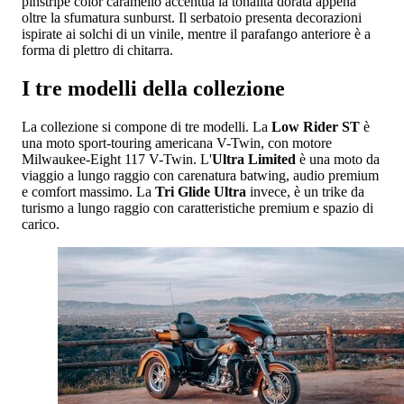
pinstripe color caramello accentua la tonalità dorata appena
oltre la sfumatura sunburst. Il serbatoio presenta decorazioni
ispirate ai solchi di un vinile, mentre il parafango anteriore è a
forma di plettro di chitarra.
I tre modelli della collezione
La collezione si compone di tre modelli. La
Low Rider ST
è
una moto sport-touring americana V-Twin, con motore
Milwaukee-Eight 117 V-Twin. L'
Ultra Limited
è una moto da
viaggio a lungo raggio con carenatura batwing, audio premium
e comfort massimo. La
Tri Glide Ultra
invece, è un trike da
turismo a lungo raggio con caratteristiche premium e spazio di
carico.