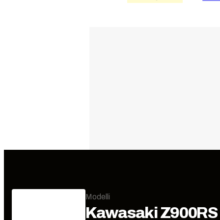
Modelli
Kawasaki
Z900RS 