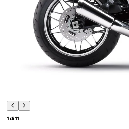
1
di
11