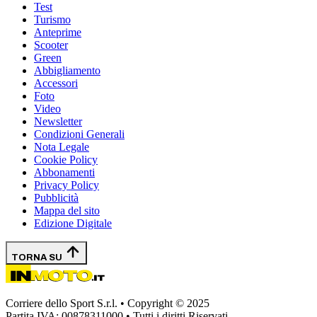
Test
Turismo
Anteprime
Scooter
Green
Abbigliamento
Accessori
Foto
Video
Newsletter
Condizioni Generali
Nota Legale
Cookie Policy
Abbonamenti
Privacy Policy
Pubblicità
Mappa del sito
Edizione Digitale
TORNA SU
Corriere dello Sport S.r.l. • Copyright © 2025
Partita IVA: 00878311000 • Tutti i diritti Riservati