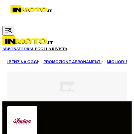
Vai al contenuto principale
ABBONATI ORA
LEGGI LA RIVISTA
EZZI BENZINA OGGI
PROMOZIONE ABBONAMENTI
MIGLIORI MOT