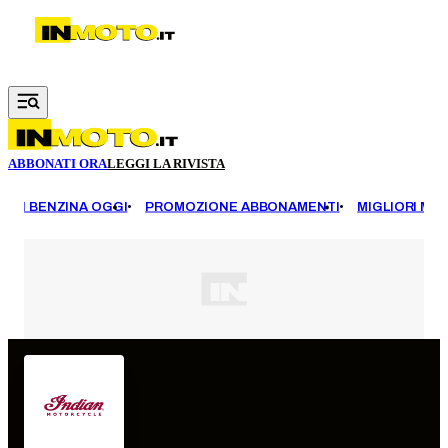
Vai al contenuto principale
ABBONATI ORA
LEGGI LA RIVISTA
EZZI BENZINA OGGI
PROMOZIONE ABBONAMENTI
MIGLIORI MOT