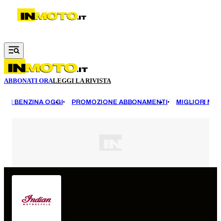
Vai al contenuto principale
ABBONATI ORA
LEGGI LA RIVISTA
EZZI BENZINA OGGI
PROMOZIONE ABBONAMENTI
MIGLIORI MOT