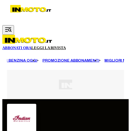
Vai al contenuto principale
ABBONATI ORA
LEGGI LA RIVISTA
EZZI BENZINA OGGI
PROMOZIONE ABBONAMENTI
MIGLIORI MOT