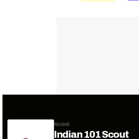
Modelli
Indian
101 Scout