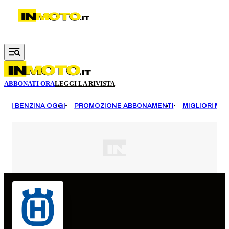
Vai al contenuto principale
ABBONATI ORA
LEGGI LA RIVISTA
EZZI BENZINA OGGI
PROMOZIONE ABBONAMENTI
MIGLIORI MOT