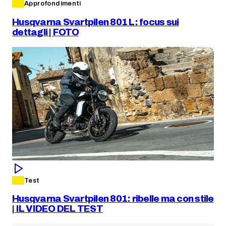
Approfondimenti
Husqvarna Svartpilen 801 L: focus sui
dettagli | FOTO
Test
Husqvarna Svartpilen 801: ribelle ma con stile
| IL VIDEO DEL TEST