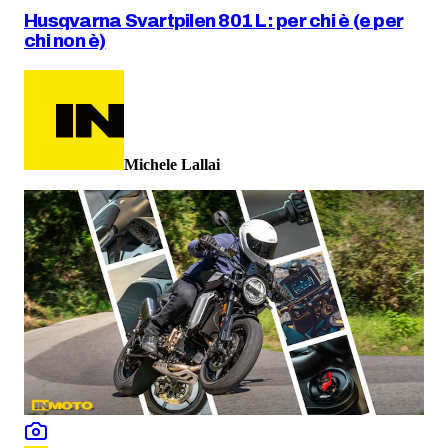
Husqvarna Svartpilen 801 L: per chi è (e per
chi non è)
Michele Lallai