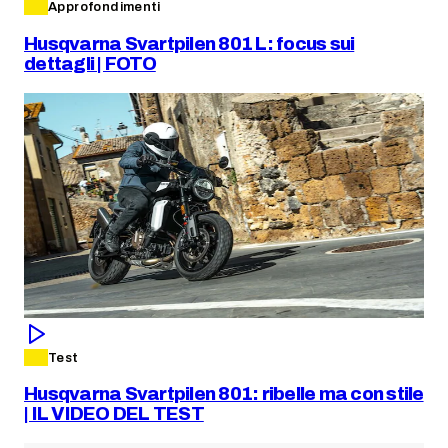
Approfondimenti
Husqvarna Svartpilen 801 L: focus sui
dettagli | FOTO
Test
Husqvarna Svartpilen 801: ribelle ma con stile
| IL VIDEO DEL TEST