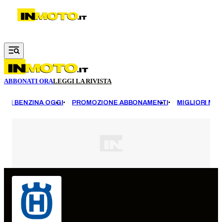
Vai al contenuto principale
ABBONATI ORA
LEGGI LA RIVISTA
EZZI BENZINA OGGI
PROMOZIONE ABBONAMENTI
MIGLIORI MOT