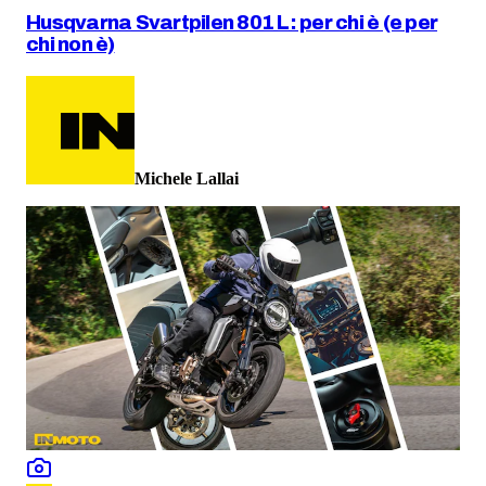
Husqvarna Svartpilen 801 L: per chi è (e per
chi non è)
Michele Lallai