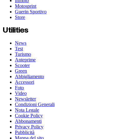
Inmoto
Motosprint
Guerin Sportivo
Store
Utilities
News
Test
Turismo
Anteprime
Scooter
Green
Abbigliamento
Accessori
Foto
Video
Newsletter
Condizioni Generali
Nota Legale
Cookie Policy
Abbonamenti
Privacy Policy
Pubblicità
Mappa del sito