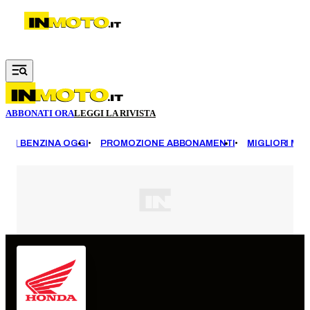
Vai al contenuto principale
ABBONATI ORA
LEGGI LA RIVISTA
EZZI BENZINA OGGI
PROMOZIONE ABBONAMENTI
MIGLIORI MOT