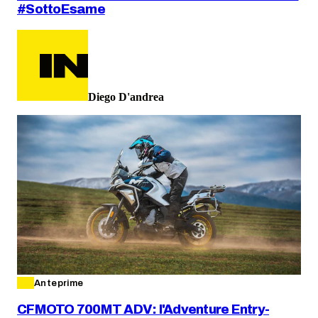
#SottoEsame
Diego D'andrea
Anteprime
CFMOTO 700MT ADV: l'Adventure Entry-