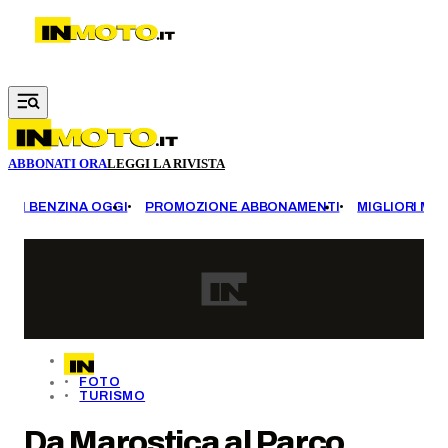
Vai al contenuto principale
ABBONATI ORA
LEGGI LA RIVISTA
EZZI BENZINA OGGI
PROMOZIONE ABBONAMENTI
MIGLIORI MOT
FOTO
TURISMO
Da Marostica al Parco