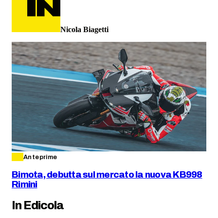
Nicola Biagetti
Anteprime
Bimota, debutta sul mercato la nuova KB998
Rimini
In Edicola