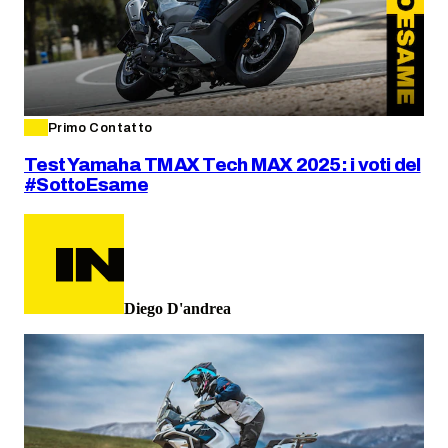
Primo Contatto
Test Yamaha TMAX Tech MAX 2025: i voti del
#SottoEsame
Diego D'andrea