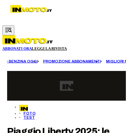
Vai al contenuto principale
ABBONATI ORA
LEGGI LA RIVISTA
EZZI BENZINA OGGI
PROMOZIONE ABBONAMENTI
MIGLIORI MOT
FOTO
TEST
Piaggio Liberty 2025: le