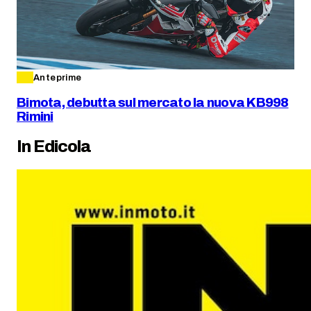
Anteprime
Bimota, debutta sul mercato la nuova KB998
Rimini
In Edicola