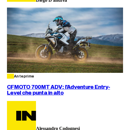
Diego D'andrea
Anteprime
CFMOTO 700MT ADV: l'Adventure Entry-
Level che punta in alto
Alessandro Codognesi