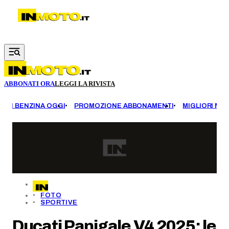
Vai al contenuto principale
ABBONATI ORA
LEGGI LA RIVISTA
EZZI BENZINA OGGI
PROMOZIONE ABBONAMENTI
MIGLIORI MOT
FOTO
SPORTIVE
Ducati Panigale V4 2025: le