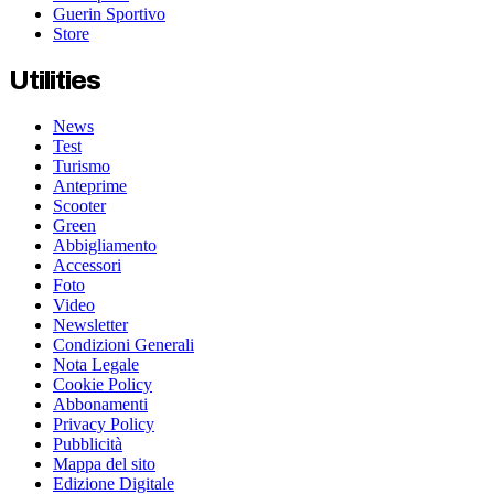
Guerin Sportivo
Store
Utilities
News
Test
Turismo
Anteprime
Scooter
Green
Abbigliamento
Accessori
Foto
Video
Newsletter
Condizioni Generali
Nota Legale
Cookie Policy
Abbonamenti
Privacy Policy
Pubblicità
Mappa del sito
Edizione Digitale