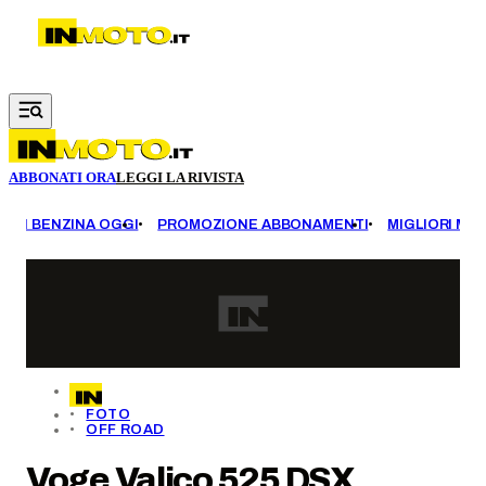
Vai al contenuto principale
ABBONATI ORA
LEGGI LA RIVISTA
EZZI BENZINA OGGI
PROMOZIONE ABBONAMENTI
MIGLIORI MOT
FOTO
OFF ROAD
Voge Valico 525 DSX