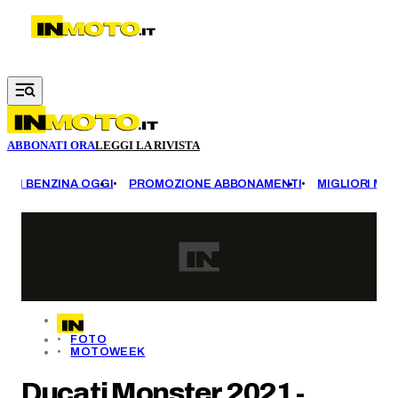
Vai al contenuto principale
ABBONATI ORA
LEGGI LA RIVISTA
EZZI BENZINA OGGI
PROMOZIONE ABBONAMENTI
MIGLIORI MOT
FOTO
MOTOWEEK
Ducati Monster 2021 -