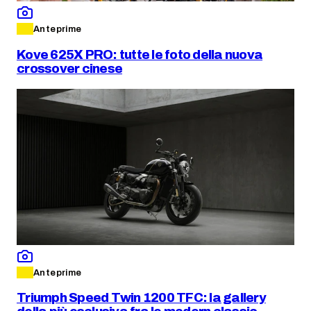
Anteprime
Kove 625X PRO: tutte le foto della nuova
crossover cinese
Anteprime
Triumph Speed Twin 1200 TFC: la gallery