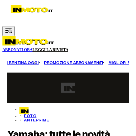
Vai al contenuto principale
ABBONATI ORA
LEGGI LA RIVISTA
EZZI BENZINA OGGI
PROMOZIONE ABBONAMENTI
MIGLIORI MOT
FOTO
ANTEPRIME
Yamaha: tutte le novità