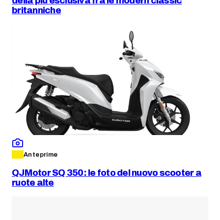
della più esclusiva fra le modern classic
britanniche
Anteprime
QJMotor SQ 350: le foto del nuovo scooter a
ruote alte