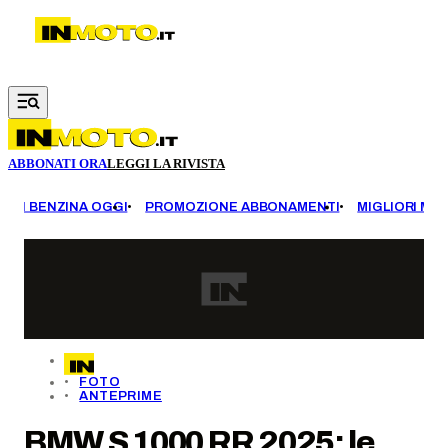
Vai al contenuto principale
ABBONATI ORA
LEGGI LA RIVISTA
EZZI BENZINA OGGI
PROMOZIONE ABBONAMENTI
MIGLIORI MOT
FOTO
ANTEPRIME
BMW S 1000 RR 2025: le