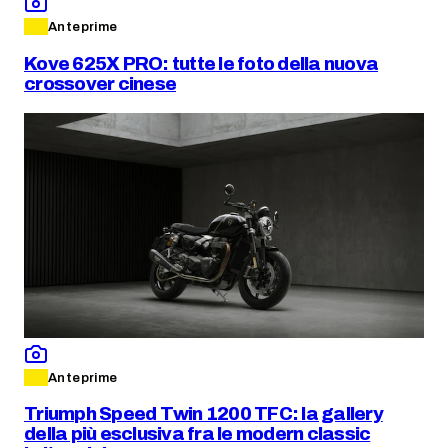
Anteprime
Kove 625X PRO: tutte le foto della nuova
crossover cinese
Anteprime
Triumph Speed Twin 1200 TFC: la gallery
della più esclusiva fra le modern classic