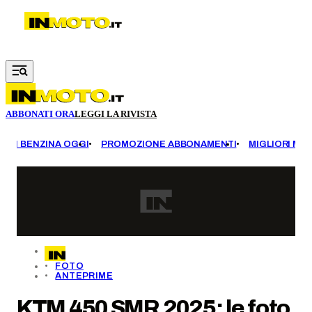
Vai al contenuto principale
ABBONATI ORA
LEGGI LA RIVISTA
EZZI BENZINA OGGI
PROMOZIONE ABBONAMENTI
MIGLIORI MOT
FOTO
ANTEPRIME
KTM 450 SMR 2025: le foto