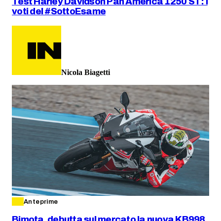
Test Harley Davidson Pan America 1250 ST: i
voti del #SottoEsame
Nicola Biagetti
Anteprime
Bimota, debutta sul mercato la nuova KB998