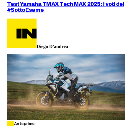
Test Yamaha TMAX Tech MAX 2025: i voti del
#SottoEsame
Diego D'andrea
Anteprime