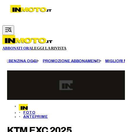
Vai al contenuto principale
ABBONATI ORA
LEGGI LA RIVISTA
EZZI BENZINA OGGI
PROMOZIONE ABBONAMENTI
MIGLIORI MOT
FOTO
ANTEPRIME
KTM EXC 2025