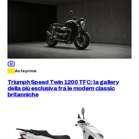
Anteprime
Triumph Speed Twin 1200 TFC: la gallery
della più esclusiva fra le modern classic
britanniche