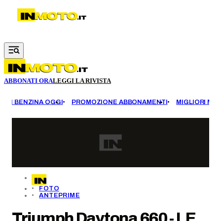
Vai al contenuto principale
ABBONATI ORA
LEGGI LA RIVISTA
EZZI BENZINA OGGI
PROMOZIONE ABBONAMENTI
MIGLIORI MOT
FOTO
ANTEPRIME
Triumph Daytona 660 - LE