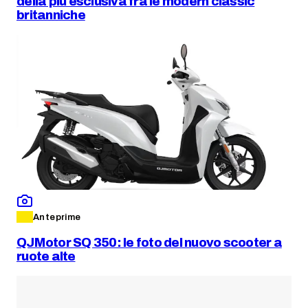
della più esclusiva fra le modern classic
britanniche
Anteprime
QJMotor SQ 350: le foto del nuovo scooter a
ruote alte