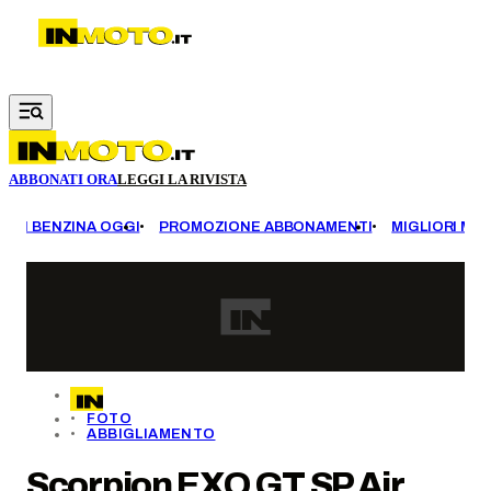
Vai al contenuto principale
ABBONATI ORA
LEGGI LA RIVISTA
EZZI BENZINA OGGI
PROMOZIONE ABBONAMENTI
MIGLIORI MOT
FOTO
ABBIGLIAMENTO
Scorpion EXO GT SP Air