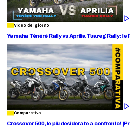
Video del giorno
Yamaha Ténéré Rally vs Aprilia Tuareg Rally: le 
Comparative
Crossover 500, le più desiderate a confronto! [P