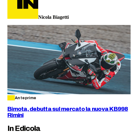
Nicola Biagetti
Anteprime
Bimota, debutta sul mercato la nuova KB998
Rimini
In Edicola