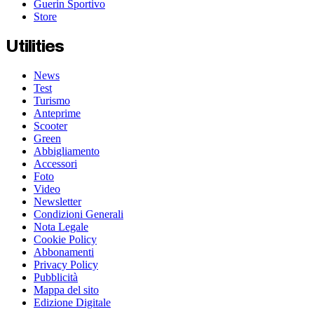
Guerin Sportivo
Store
Utilities
News
Test
Turismo
Anteprime
Scooter
Green
Abbigliamento
Accessori
Foto
Video
Newsletter
Condizioni Generali
Nota Legale
Cookie Policy
Abbonamenti
Privacy Policy
Pubblicità
Mappa del sito
Edizione Digitale