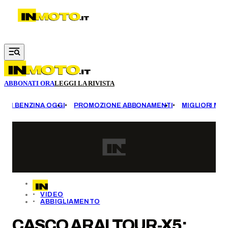
Vai al contenuto principale
ABBONATI ORA
LEGGI LA RIVISTA
EZZI BENZINA OGGI
PROMOZIONE ABBONAMENTI
MIGLIORI MOT
VIDEO
ABBIGLIAMENTO
CASCO ARAI TOUR-X5: