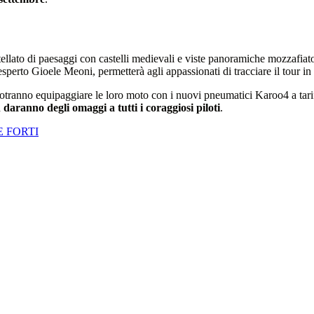
ostellato di paesaggi con castelli medievali e viste panoramiche mozza
sperto Gioele Meoni, permetterà agli appassionati di tracciare il tour in
potranno equipaggiare le loro moto con i nuovi pneumatici Karoo4 a tarif
d
daranno degli omaggi a tutti i coraggiosi piloti
.
E FORTI