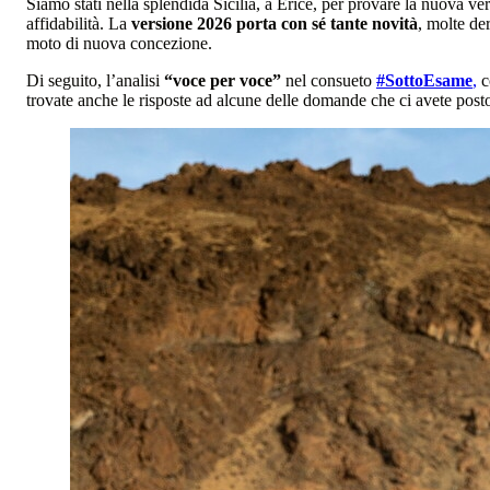
Siamo stati nella splendida Sicilia, a Erice, per provare la nuova ve
affidabilità. La
versione 2026 porta con sé tante novità
, molte de
moto di nuova concezione.
Di seguito, l’analisi
“voce per voce”
nel consueto
#SottoEsame
,
c
trovate anche le risposte ad alcune delle domande che ci avete posto 