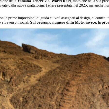
rsione della
Yamaha Ténéré 700 World Raid
, moto che nella sua prec
rivate dalla nuova piattaforma Ténéré presentata nel 2025, ma anche nume
on le prime impressioni di guida e i voti assegnati al design, ai contenuti
attraverso i social.
Sul prossimo numero di
In Moto
, invece, la pr