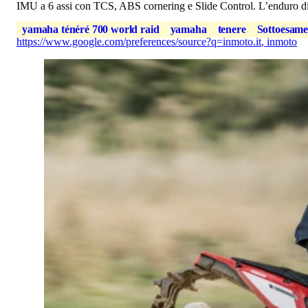
IMU a 6 assi con TCS, ABS cornering e Slide Control. L’enduro di I
yamaha ténéré 700 world raid
yamaha
tenere
Sottoesam
https://www.google.com/preferences/source?q=inmoto.it
,
inmoto