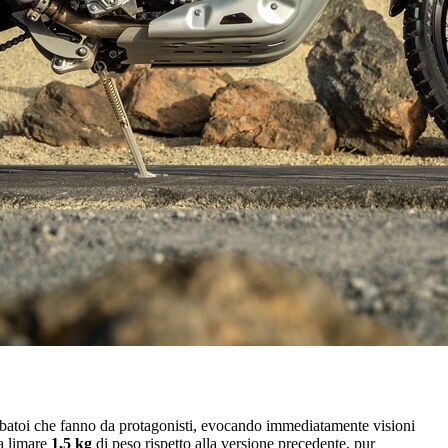
erbatoi che fanno da protagonisti, evocando immediatamente visioni
a limare
1,5 kg
di peso rispetto alla versione precedente, pur