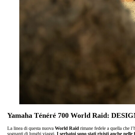
Yamaha Ténéré 700 World Raid: DESI
La linea di questa nuova
World Raid
rimane fedele a quella che l’
sognanti di lunghi viaggi.
I serbatoi sono stati rivisti anche nell