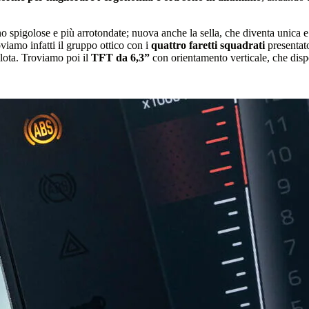
 spigolose e più arrotondate; nuova anche la sella, che diventa unica e n
viamo infatti il gruppo ottico con i
quattro faretti squadrati
presentato
pilota. Troviamo poi il
TFT da 6,3”
con orientamento verticale, che dispo