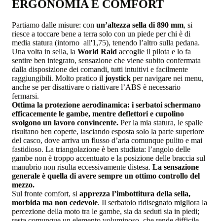
ERGONOMIA E COMFORT
Partiamo dalle misure: con
un’altezza sella di 890 mm
, si
riesce a toccare bene a terra solo con un piede per chi è di
media statura (intorno all'1,75), tenendo l’altro sulla pedana.
Una volta in sella, la
World Raid
accoglie il pilota e lo fa
sentire ben integrato, sensazione che viene subito confermata
dalla disposizione dei comandi, tutti intuitivi e facilmente
raggiungibili. Molto pratico il
joystick
per navigare nei menu,
anche se per disattivare o riattivare l’ABS è necessario
fermarsi.
Ottima la protezione aerodinamica: i serbatoi schermano
efficacemente le gambe, mentre deflettori e cupolino
svolgono un lavoro convincente.
Per la mia statura, le spalle
risultano ben coperte, lasciando esposta solo la parte superiore
del casco, dove arriva un flusso d’aria comunque pulito e mai
fastidioso. La triangolazione è ben studiata: l’angolo delle
gambe non è troppo accentuato e la posizione delle braccia sul
manubrio non risulta eccessivamente distesa.
La sensazione
generale è quella di avere sempre un ottimo controllo del
mezzo.
Sul fronte comfort, si
apprezza l’imbottitura della sella,
morbida ma non cedevole
. Il serbatoio ridisegnato migliora la
percezione della moto tra le gambe, sia da seduti sia in piedi;
resta comunque un elemento voluminoso, che rende difficile