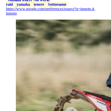
raid
yamaha
tenere
Sottoesame
https://www.google.com/preferences/source?q=inmoto.it
,
inmoto