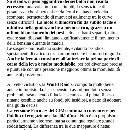
Su strada, il peso aggiuntivo dei serbatoi non risulta
eccessivo
: una volta in marcia, infatti, la sensazione di
pesantezza che si percepisce da fermi o a basse velocità
scompare, permettendo di muoversi agilmente tra le curve
senza difficoltà.
La moto si dimostra fin da subito
facile e
intuitiva
nella guida, anche a pieno carico, grazie a un
ottimo bilanciamento dei pesi
. I due serbatoi separati, oltre a
essere stati ribassati, limitano significativamente il movimento
della benzina durante la marcia.
Le sospensioni risultano sostenute, evitando fastidiosi
spostamenti di carico senza compromettere il comfort di guida.
Anche la frenata convince: all’anteriore la prima parte di
corsa della leva è molto modulabile,
per poi diventare precisa
e puntuale con una pressione maggiore; ottima la modulabilità
anche al posteriore.
A livello ciclistico, la
World Raid
si comporta molto bene
anche in fuoristrada: le sospensioni assorbono tutto senza
problemi, trasmettendo fiducia e sicurezza al pilota. Il peso
rimane gestibile anche su fondi più insidiosi, a patto di adottare
una guida decisa.
La versione
Euro 5+
del CP2 continua a convincere per
fluidità di erogazione e facilità d’uso
. Non è un propulsore
particolarmente vigoroso, ma sa comunque regalare grandi
soddisfazioni. La differenza tra le due mappature è netta: