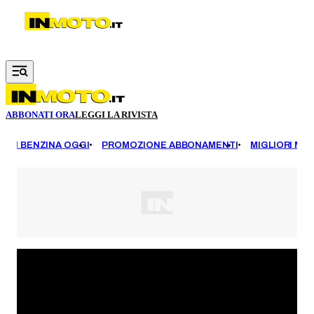
Vai al contenuto principale
ABBONATI ORA
LEGGI LA RIVISTA
EZZI BENZINA OGGI
PROMOZIONE ABBONAMENTI
MIGLIORI MOT