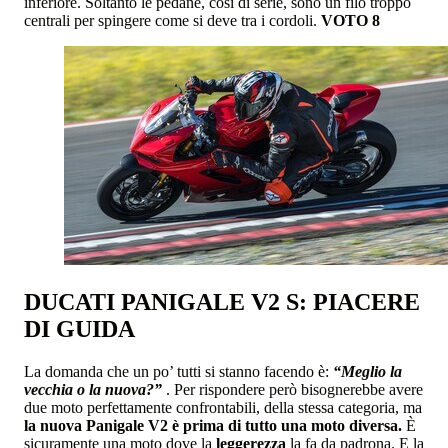
inferiore. Soltanto le pedane, così di serie, sono un filo troppo
centrali per spingere come si deve tra i cordoli.
VOTO 8
DUCATI PANIGALE V2 S: PIACERE
DI GUIDA
La domanda che un po’ tutti si stanno facendo è:
“Meglio la
vecchia o la nuova?”
. Per rispondere però bisognerebbe avere
due moto perfettamente confrontabili, della stessa categoria, ma
la nuova Panigale V2 è prima di tutto una moto diversa.
È
sicuramente una moto dove la
leggerezza
la fa da padrona. E la