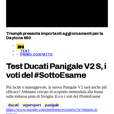
Triumph presenta importanti aggiornamenti per la
Daytona 660
TEST
PRIMO CONTATTO
Test Ducati Panigale V2 S, i
voti del #SottoEsame
Più facile e maneggevole, la nuova Panigale V2 sarà anche più
efficace? Abbiamo cercato di scoprirlo mettendola alla frusta
sulla tortuosa pista di Siviglia. Ecco i voti del #SottoEsame
ducati
supersport
panigale
https://www.google.com/preferences/source?q=inmoto.it
,