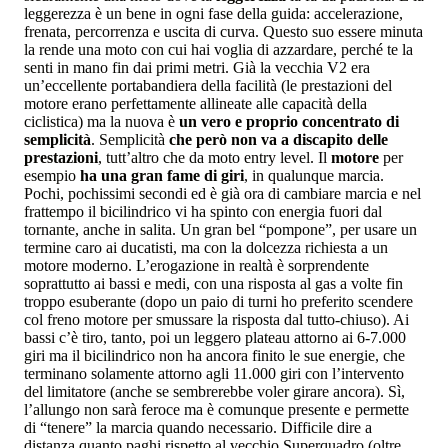
leggerezza è un bene in ogni fase della guida: accelerazione,
frenata, percorrenza e uscita di curva. Questo suo essere minuta
la rende una moto con cui hai voglia di azzardare, perché te la
senti in mano fin dai primi metri. Già la vecchia V2 era
un’eccellente portabandiera della facilità (le prestazioni del
motore erano perfettamente allineate alle capacità della
ciclistica) ma la nuova è
un vero e proprio concentrato di
semplicità
. Semplicità
che però non va a discapito delle
prestazioni
, tutt’altro che da moto entry level. Il
motore
per
esempio
ha una gran fame di giri
, in qualunque marcia.
Pochi, pochissimi secondi ed è già ora di cambiare marcia e nel
frattempo il bicilindrico vi ha spinto con energia fuori dal
tornante, anche in salita. Un gran bel “pompone”, per usare un
termine caro ai ducatisti, ma con la dolcezza richiesta a un
motore moderno. L’erogazione in realtà è sorprendente
soprattutto ai bassi e medi, con una risposta al gas a volte fin
troppo esuberante (dopo un paio di turni ho preferito scendere
col freno motore per smussare la risposta dal tutto-chiuso). Ai
bassi c’è tiro, tanto, poi un leggero plateau attorno ai 6-7.000
giri ma il bicilindrico non ha ancora finito le sue energie, che
terminano solamente attorno agli 11.000 giri con l’intervento
del limitatore (anche se sembrerebbe voler girare ancora). Sì,
l’allungo non sarà feroce ma è comunque presente e permette
di “tenere” la marcia quando necessario. Difficile dire a
distanza quanto paghi rispetto al vecchio Superquadro (oltre