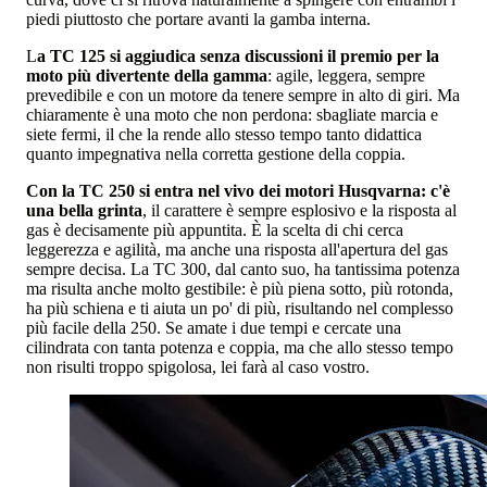
piedi piuttosto che portare avanti la gamba interna.
L
a TC 125 si aggiudica senza discussioni il premio per la
moto più divertente della gamma
: agile, leggera, sempre
prevedibile e con un motore da tenere sempre in alto di giri. Ma
chiaramente è una moto che non perdona: sbagliate marcia e
siete fermi, il che la rende allo stesso tempo tanto didattica
quanto impegnativa nella corretta gestione della coppia.
Con la TC 250 si entra nel vivo dei motori Husqvarna: c'è
una bella grinta
, il carattere è sempre esplosivo e la risposta al
gas è decisamente più appuntita. È la scelta di chi cerca
leggerezza e agilità, ma anche una risposta all'apertura del gas
sempre decisa. La TC 300, dal canto suo, ha tantissima potenza
ma risulta anche molto gestibile: è più piena sotto, più rotonda,
ha più schiena e ti aiuta un po' di più, risultando nel complesso
più facile della 250. Se amate i due tempi e cercate una
cilindrata con tanta potenza e coppia, ma che allo stesso tempo
non risulti troppo spigolosa, lei farà al caso vostro.