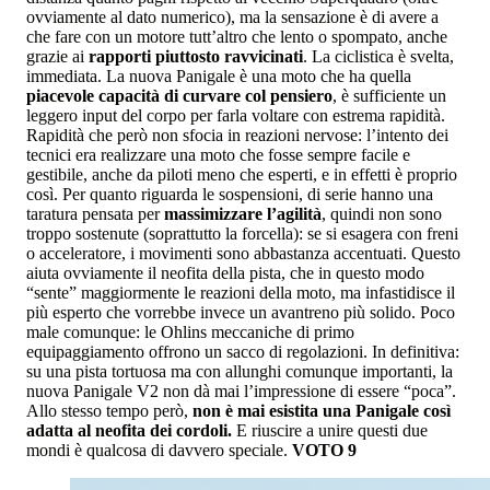
ovviamente al dato numerico), ma la sensazione è di avere a
che fare con un motore tutt’altro che lento o spompato, anche
grazie ai
rapporti piuttosto ravvicinati
. La ciclistica è svelta,
immediata. La nuova Panigale è una moto che ha quella
piacevole capacità di curvare col pensiero
, è sufficiente un
leggero input del corpo per farla voltare con estrema rapidità.
Rapidità che però non sfocia in reazioni nervose: l’intento dei
tecnici era realizzare una moto che fosse sempre facile e
gestibile, anche da piloti meno che esperti, e in effetti è proprio
così. Per quanto riguarda le sospensioni, di serie hanno una
taratura pensata per
massimizzare l’agilità
, quindi non sono
troppo sostenute (soprattutto la forcella): se si esagera con freni
o acceleratore, i movimenti sono abbastanza accentuati. Questo
aiuta ovviamente il neofita della pista, che in questo modo
“sente” maggiormente le reazioni della moto, ma infastidisce il
più esperto che vorrebbe invece un avantreno più solido. Poco
male comunque: le Ohlins meccaniche di primo
equipaggiamento offrono un sacco di regolazioni. In definitiva:
su una pista tortuosa ma con allunghi comunque importanti, la
nuova Panigale V2 non dà mai l’impressione di essere “poca”.
Allo stesso tempo però,
non è mai esistita una Panigale così
adatta al neofita dei cordoli.
E riuscire a unire questi due
mondi è qualcosa di davvero speciale.
VOTO 9