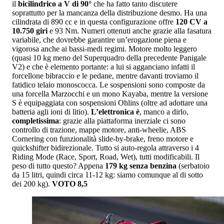
il
bicilindrico a V di 90°
che ha fatto tanto discutere
soprattutto per la mancanza della distribuzione desmo. Ha una
cilindrata di 890 cc e in questa configurazione offre
120 CV a
10.750 giri
e 93 Nm. Numeri ottenuti anche grazie alla fasatura
variabile, che dovrebbe garantire un’erogazione piena e
vigorosa anche ai bassi-medi regimi. Motore molto leggero
(quasi 10 kg meno del Superquadro della precedente Panigale
V2) e che è elemento portante: a lui si agganciano infatti il
forcellone bibraccio e le pedane, mentre davanti troviamo il
fatidico telaio monoscocca. Le sospensioni sono composte da
una forcella Marzocchi e un mono Kayaba, mentre la versione
S è equipaggiata con sospensioni Ohlins (oltre ad adottare una
batteria agli ioni di litio).
L’elettronica è
, manco a dirlo,
completissima
: grazie alla piattaforma inerziale ci sono
controllo di trazione, mappe motore, anti-wheelie, ABS
Cornering con funzionalità slide-by-brake, freno motore e
quickshifter bidirezionale. Tutto si auto-regola attraverso i 4
Riding Mode (Race, Sport, Road, Wet), tutti modificabili. Il
peso di tutto questo? Appena
179 kg senza benzina
(serbatoio
da 15 litri, quindi circa 11-12 kg: siamo comunque al di sotto
dei 200 kg).
VOTO 8,5