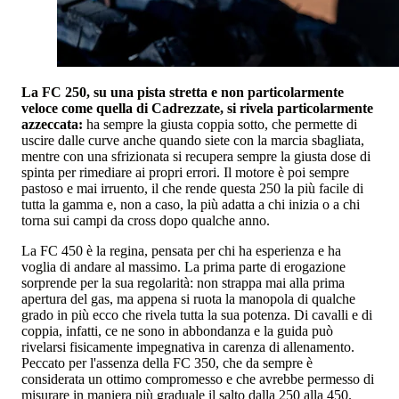
La FC 250, su una pista stretta e non particolarmente
veloce come quella di Cadrezzate, si rivela particolarmente
azzeccata:
ha sempre la giusta coppia sotto, che permette di
uscire dalle curve anche quando siete con la marcia sbagliata,
mentre con una sfrizionata si recupera sempre la giusta dose di
spinta per rimediare ai propri errori. Il motore è poi sempre
pastoso e mai irruento, il che rende questa 250 la più facile di
tutta la gamma e, non a caso, la più adatta a chi inizia o a chi
torna sui campi da cross dopo qualche anno.
La FC 450 è la regina, pensata per chi ha esperienza e ha
voglia di andare al massimo. La prima parte di erogazione
sorprende per la sua regolarità: non strappa mai alla prima
apertura del gas, ma appena si ruota la manopola di qualche
grado in più ecco che rivela tutta la sua potenza. Di cavalli e di
coppia, infatti, ce ne sono in abbondanza e la guida può
rivelarsi fisicamente impegnativa in carenza di allenamento.
Peccato per l'assenza della FC 350, che da sempre è
considerata un ottimo compromesso e che avrebbe permesso di
misurare in maniera più graduale il salto dalla 250 alla 450.