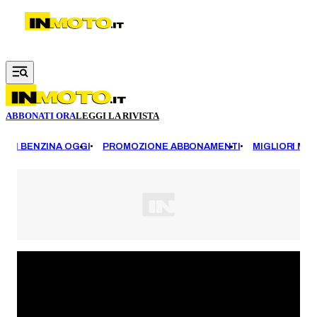
Vai al contenuto principale
ABBONATI ORA
LEGGI LA RIVISTA
EZZI BENZINA OGGI
PROMOZIONE ABBONAMENTI
MIGLIORI MOT