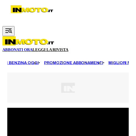
Vai al contenuto principale
ABBONATI ORA
LEGGI LA RIVISTA
EZZI BENZINA OGGI
PROMOZIONE ABBONAMENTI
MIGLIORI MOT