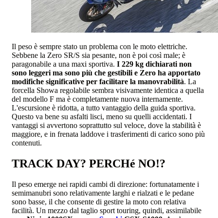
Il peso è sempre stato un problema con le moto elettriche.
Sebbene la Zero SR/S sia pesante, non è poi così male; è
paragonabile a una maxi sportiva.
I 229 kg dichiarati non
sono leggeri ma sono più che gestibili e Zero ha apportato
modifiche significative per facilitare la manovrabilità
. La
forcella Showa regolabile sembra visivamente identica a quella
del modello F ma è completamente nuova internamente.
L'escursione è ridotta, a tutto vantaggio della guida sportiva.
Questo va bene su asfalti lisci, meno su quelli accidentati. I
vantaggi si avvertono soprattutto sul veloce, dove la stabilità è
maggiore, e in frenata laddove i trasferimenti di carico sono più
contenuti.
TRACK DAY? PERCHé NO!?
Il peso emerge nei rapidi cambi di direzione: fortunatamente i
semimanubri sono relativamente larghi e rialzati e le pedane
sono basse, il che consente di gestire la moto con relativa
facilità. Un mezzo dal taglio sport touring, quindi, assimilabile