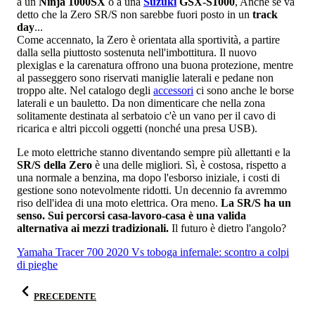
a un
Ninja 1000SX
o a una
Suzuki
GSX-S1000
, Anche se va
detto che la Zero SR/S non sarebbe fuori posto in un
track
day
...
Come accennato, la Zero è orientata alla sportività, a partire
dalla sella piuttosto sostenuta nell'imbottitura. Il nuovo
plexiglas e la carenatura offrono una buona protezione, mentre
al passeggero sono riservati maniglie laterali e pedane non
troppo alte. Nel catalogo degli
accessori
ci sono anche le borse
laterali e un bauletto. Da non dimenticare che nella zona
solitamente destinata al serbatoio c'è un vano per il cavo di
ricarica e altri piccoli oggetti (nonché una presa USB).
Le moto elettriche stanno diventando sempre più allettanti e la
SR/S della Zero
è una delle migliori. Sì, è costosa, rispetto a
una normale a benzina, ma dopo l'esborso iniziale, i costi di
gestione sono notevolmente ridotti. Un decennio fa avremmo
riso dell'idea di una moto elettrica. Ora meno.
La SR/S ha un
senso. Sui percorsi casa-lavoro-casa è una valida
alternativa ai mezzi tradizionali.
Il futuro è dietro l'angolo?
Yamaha Tracer 700 2020 Vs toboga infernale: scontro a colpi
di pieghe
PRECEDENTE