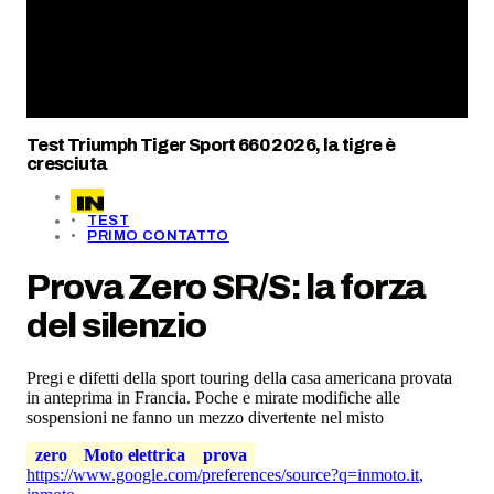
Test Triumph Tiger Sport 660 2026, la tigre è
cresciuta
TEST
PRIMO CONTATTO
Prova Zero SR/S: la forza
del silenzio
Pregi e difetti della sport touring della casa americana provata
in anteprima in Francia. Poche e mirate modifiche alle
sospensioni ne fanno un mezzo divertente nel misto
zero
Moto elettrica
prova
https://www.google.com/preferences/source?q=inmoto.it
,