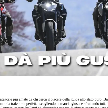
egorie più amate da chi cerca il piacere della guida allo stato puro. Bas
ando la traiettoria perfetta, scegliendo la marcia giusta e sfruttando tutt
 leggere, motori brillanti ed elettronica capace di aiutare senza togliere