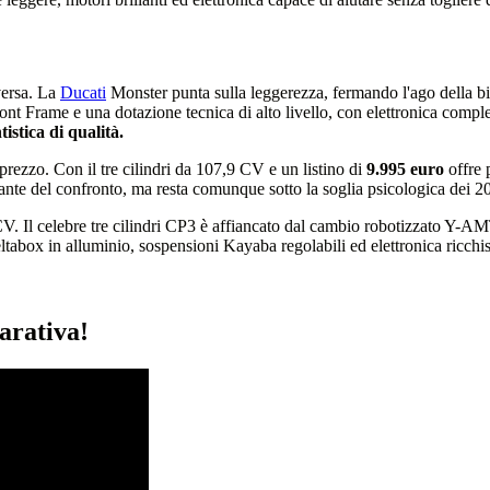
versa. La
Ducati
Monster punta sulla leggerezza, fermando l'ago della b
Front Frame e una dotazione tecnica di alto livello, con elettronica comp
istica di qualità.
prezzo. Con il tre cilindri da 107,9 CV e un listino di
9.995 euro
offre 
ante del confronto, ma resta comunque sotto la soglia psicologica dei 2
CV. Il celebre tre cilindri CP3 è affiancato dal cambio robotizzato Y-A
ltabox in alluminio, sospensioni Kayaba regolabili ed elettronica ricc
arativa!