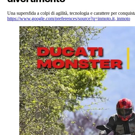
Una supersfida a colpi di agilità, tecnologia e carattere per conquis
https://www.google.com/preferences/source?q=inmoto.it
,
inmoto