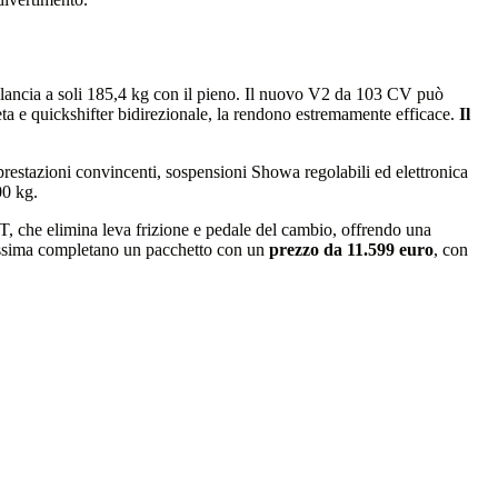
ilancia a soli 185,4 kg con il pieno. Il nuovo V2 da 103 CV può
leta e quickshifter bidirezionale, la rendono estremamente efficace.
Il
prestazioni convincenti, sospensioni Showa regolabili ed elettronica
00 kg.
MT, che elimina leva frizione e pedale del cambio, offrendo una
hissima completano un pacchetto con un
prezzo da 11.599 euro
, con