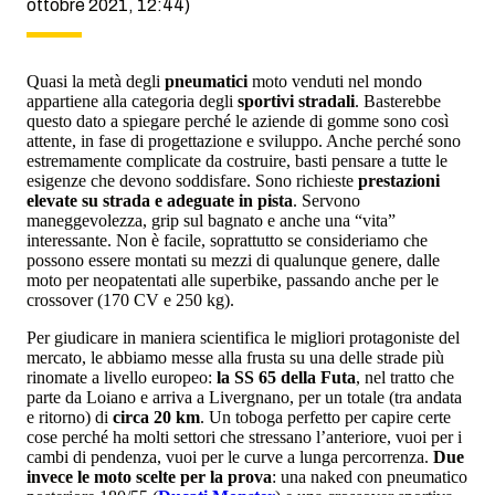
ottobre 2021, 12:44)
Quasi la metà degli
pneumatici
moto venduti nel mondo
appartiene alla categoria degli
sportivi stradali
. Basterebbe
questo dato a spiegare perché le aziende di gomme sono così
attente, in fase di progettazione e sviluppo. Anche perché sono
estremamente complicate da costruire, basti pensare a tutte le
esigenze che devono soddisfare. Sono richieste
prestazioni
elevate su strada e adeguate in pista
. Servono
maneggevolezza, grip sul bagnato e anche una “vita”
interessante. Non è facile, soprattutto se consideriamo che
possono essere montati su mezzi di qualunque genere, dalle
moto per neopatentati alle superbike, passando anche per le
crossover (170 CV e 250 kg).
Per giudicare in maniera scientifica le migliori protagoniste del
mercato, le abbiamo messe alla frusta su una delle strade più
rinomate a livello europeo:
la SS 65 della Futa
, nel tratto che
parte da Loiano e arriva a Livergnano, per un totale (tra andata
e ritorno) di
circa 20 km
. Un toboga perfetto per capire certe
cose perché ha molti settori che stressano l’anteriore, vuoi per i
cambi di pendenza, vuoi per le curve a lunga percorrenza.
Due
invece le moto scelte per la prova
: una naked con pneumatico