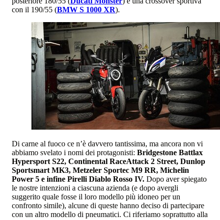
posteriore 180/55 (
Ducati Monster
) e una crossover sportiva
con il 190/55 (
BMW S 1000 XR
).
Di carne al fuoco ce n’è davvero tantissima, ma ancora non vi
abbiamo svelato i nomi dei protagonisti:
Bridgestone Battlax
Hypersport S22, Continental RaceAttack 2 Street, Dunlop
Sportsmart MK3, Metzeler Sportec M9 RR, Michelin
Power 5 e infine Pirelli Diablo Rosso IV.
Dopo aver spiegato
le nostre intenzioni a ciascuna azienda (e dopo avergli
suggerito quale fosse il loro modello più idoneo per un
confronto simile), alcune di queste hanno deciso di partecipare
con un altro modello di pneumatici. Ci riferiamo soprattutto alla