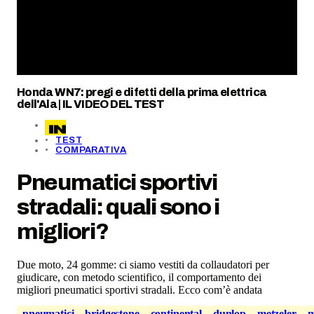
Honda WN7: pregi e difetti della prima elettrica
dell'Ala | IL VIDEO DEL TEST
TEST
COMPARATIVA
Pneumatici sportivi
stradali: quali sono i
migliori?
Due moto, 24 gomme: ci siamo vestiti da collaudatori per
giudicare, con metodo scientifico, il comportamento dei
migliori pneumatici sportivi stradali. Ecco com’è andata
pneumatici
bridgestone
continental
dunlop
metzeler
m