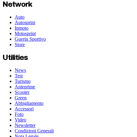
Network
Auto
Autosprint
Inmoto
Motosprint
Guerin Sportivo
Store
Utilities
News
Test
Turismo
Anteprime
Scooter
Green
Abbigliamento
Accessori
Foto
Video
Newsletter
Condizioni Generali
Nota Legale