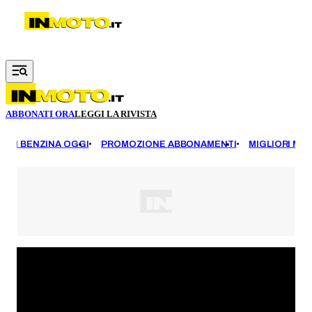
Vai al contenuto principale
ABBONATI ORA
LEGGI LA RIVISTA
EZZI BENZINA OGGI
PROMOZIONE ABBONAMENTI
MIGLIORI MOT