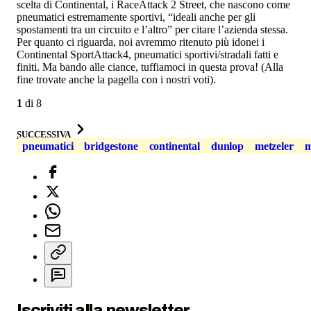
scelta di Continental, i RaceAttack 2 Street, che nascono come
pneumatici estremamente sportivi, “ideali anche per gli
spostamenti tra un circuito e l’altro” per citare l’azienda stessa.
Per quanto ci riguarda, noi avremmo ritenuto più idonei i
Continental SportAttack4, pneumatici sportivi/stradali fatti e
finiti. Ma bando alle ciance, tuffiamoci in questa prova! (Alla
fine trovate anche la pagella con i nostri voti).
1
di
8
SUCCESSIVA
pneumatici
bridgestone
continental
dunlop
metzeler
m
Iscriviti alla newsletter