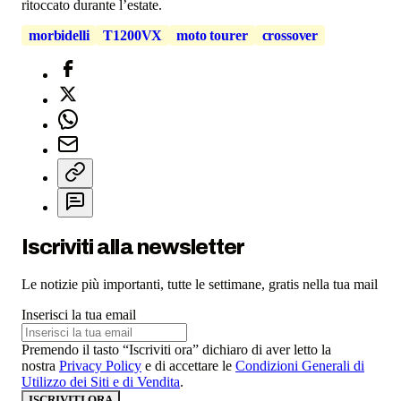
ritoccato durante l’estate.
morbidelli
T1200VX
moto tourer
crossover
Iscriviti alla newsletter
Le notizie più importanti, tutte le settimane, gratis nella tua mail
Inserisci la tua email
Premendo il tasto “Iscriviti ora” dichiaro di aver letto la
nostra
Privacy Policy
e di accettare le
Condizioni Generali di
Utilizzo dei Siti e di Vendita
.
ISCRIVITI ORA