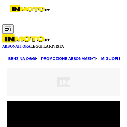
Vai al contenuto principale
ABBONATI ORA
LEGGI LA RIVISTA
EZZI BENZINA OGGI
PROMOZIONE ABBONAMENTI
MIGLIORI MOT