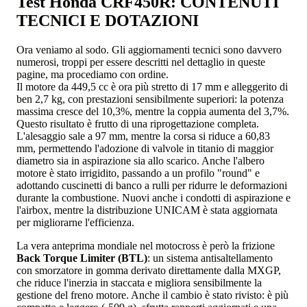
Test Honda CRF450R: CONTENUTI
TECNICI E DOTAZIONI
Ora veniamo al sodo. Gli aggiornamenti tecnici sono davvero
numerosi, troppi per essere descritti nel dettaglio in queste
pagine, ma procediamo con ordine.
Il motore da 449,5 cc è ora più stretto di 17 mm e alleggerito di
ben 2,7 kg, con prestazioni sensibilmente superiori: la potenza
massima cresce del 10,3%, mentre la coppia aumenta del 3,7%.
Questo risultato è frutto di una riprogettazione completa.
L'alesaggio sale a 97 mm, mentre la corsa si riduce a 60,83
mm, permettendo l'adozione di valvole in titanio di maggior
diametro sia in aspirazione sia allo scarico. Anche l'albero
motore è stato irrigidito, passando a un profilo "round" e
adottando cuscinetti di banco a rulli per ridurre le deformazioni
durante la combustione. Nuovi anche i condotti di aspirazione e
l'airbox, mentre la distribuzione UNICAM è stata aggiornata
per migliorarne l'efficienza.
La vera anteprima mondiale nel motocross è però la frizione
Back Torque Limiter (BTL)
: un sistema antisaltellamento
con smorzatore in gomma derivato direttamente dalla MXGP,
che riduce l'inerzia in staccata e migliora sensibilmente la
gestione del freno motore. Anche il cambio è stato rivisto: è più