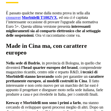
È passato qualche mese dalla nostra prova in sella alla
crossover
Morbidelli T1002VX
, ed ora ci è capitata
l’interessante occasione di provare l'upgrade alla normativa
Euro 5+. Questa ultima versione presenta
interessanti
miglioramenti sia al comparto elettronico che al settaggio
delle sospensioni
. Ora vi raccontiamo come va.
Made in Cina ma, con carattere
europeo
Nella sede di Budrio
, in provincia di Bologna, in quello che
diventerà
l’head quarter europeo del brand
, comprendente
magazzino ricambi, centro stile e reparto R&D,
i tecnici di
Morbidelli stanno lavorando
sodo per garantire un
carattere
prettamente europeo
,
ai modelli costruiti in Cina
. Il fatto
interessante e non certo nuovo per un marchio del far east è
appunto il progettare e disegnare moto nella sede italiana, farle
produrre a casa e poi rivederle in Italia, per i controlli finali.
Keeway e Morbidelli non sono i primi a farlo
, ma stanno
cercando di sviluppare questi processi meglio di altri. Dopo un