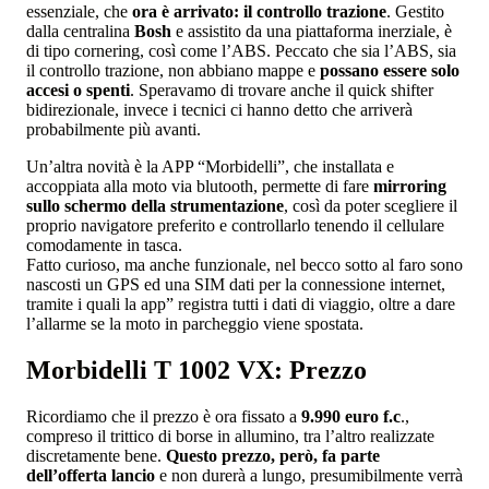
essenziale, che
ora è arrivato: il controllo trazione
. Gestito
dalla centralina
Bosh
e assistito da una piattaforma inerziale, è
di tipo cornering, così come l’ABS. Peccato che sia l’ABS, sia
il controllo trazione, non abbiano mappe e
possano essere solo
accesi o spenti
. Speravamo di trovare anche il quick shifter
bidirezionale, invece i tecnici ci hanno detto che arriverà
probabilmente più avanti.
Un’altra novità è la APP “Morbidelli”, che installata e
accoppiata alla moto via blutooth, permette di fare
mirroring
sullo schermo della strumentazione
, così da poter scegliere il
proprio navigatore preferito e controllarlo tenendo il cellulare
comodamente in tasca.
Fatto curioso, ma anche funzionale, nel becco sotto al faro sono
nascosti un GPS ed una SIM dati per la connessione internet,
tramite i quali la app” registra tutti i dati di viaggio, oltre a dare
l’allarme se la moto in parcheggio viene spostata.
Morbidelli T 1002 VX: Prezzo
Ricordiamo che il prezzo è ora fissato a
9.990 euro f.c
.,
compreso il trittico di borse in allumino, tra l’altro realizzate
discretamente bene.
Questo prezzo, però, fa parte
dell’offerta lancio
e non durerà a lungo, presumibilmente verrà