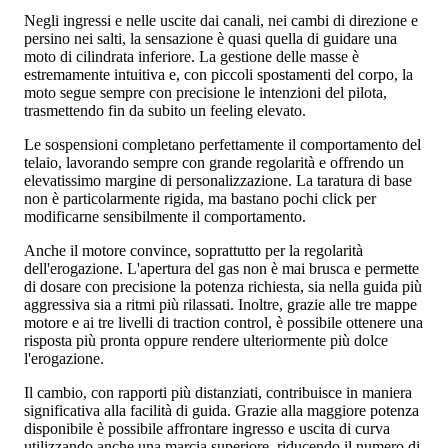
Negli ingressi e nelle uscite dai canali, nei cambi di direzione e
persino nei salti, la sensazione è quasi quella di guidare una
moto di cilindrata inferiore. La gestione delle masse è
estremamente intuitiva e, con piccoli spostamenti del corpo, la
moto segue sempre con precisione le intenzioni del pilota,
trasmettendo fin da subito un feeling elevato.
Le sospensioni completano perfettamente il comportamento del
telaio, lavorando sempre con grande regolarità e offrendo un
elevatissimo margine di personalizzazione. La taratura di base
non è particolarmente rigida, ma bastano pochi click per
modificarne sensibilmente il comportamento.
Anche il motore convince, soprattutto per la regolarità
dell'erogazione. L'apertura del gas non è mai brusca e permette
di dosare con precisione la potenza richiesta, sia nella guida più
aggressiva sia a ritmi più rilassati. Inoltre, grazie alle tre mappe
motore e ai tre livelli di traction control, è possibile ottenere una
risposta più pronta oppure rendere ulteriormente più dolce
l'erogazione.
Il cambio, con rapporti più distanziati, contribuisce in maniera
significativa alla facilità di guida. Grazie alla maggiore potenza
disponibile è possibile affrontare ingresso e uscita di curva
utilizzando anche una marcia superiore, riducendo il numero di