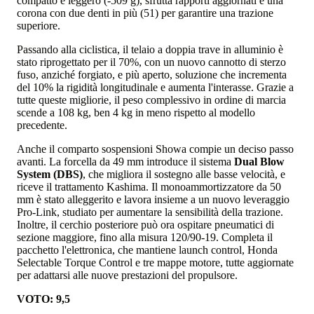
compatto e leggero (-509 g), sfrutta rapporti aggiornati e una
corona con due denti in più (51) per garantire una trazione
superiore.
Passando alla ciclistica, il telaio a doppia trave in alluminio è
stato riprogettato per il 70%, con un nuovo cannotto di sterzo
fuso, anziché forgiato, e più aperto, soluzione che incrementa
del 10% la rigidità longitudinale e aumenta l'interasse. Grazie a
tutte queste migliorie, il peso complessivo in ordine di marcia
scende a 108 kg, ben 4 kg in meno rispetto al modello
precedente.
Anche il comparto sospensioni Showa compie un deciso passo
avanti. La forcella da 49 mm introduce il sistema
Dual Blow
System (DBS)
, che migliora il sostegno alle basse velocità, e
riceve il trattamento Kashima. Il monoammortizzatore da 50
mm è stato alleggerito e lavora insieme a un nuovo leveraggio
Pro-Link, studiato per aumentare la sensibilità della trazione.
Inoltre, il cerchio posteriore può ora ospitare pneumatici di
sezione maggiore, fino alla misura 120/90-19. Completa il
pacchetto l'elettronica, che mantiene launch control, Honda
Selectable Torque Control e tre mappe motore, tutte aggiornate
per adattarsi alle nuove prestazioni del propulsore.
VOTO: 9,5