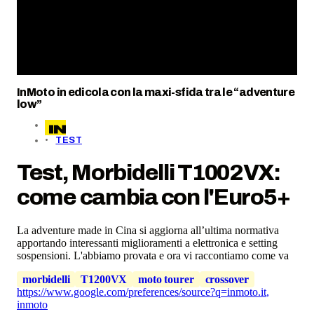
InMoto in edicola con la maxi-sfida tra le “adventure
low”
TEST
Test, Morbidelli T1002VX:
come cambia con l'Euro5+
La adventure made in Cina si aggiorna all’ultima normativa
apportando interessanti miglioramenti a elettronica e setting
sospensioni. L'abbiamo provata e ora vi raccontiamo come va
morbidelli
T1200VX
moto tourer
crossover
https://www.google.com/preferences/source?q=inmoto.it
,
inmoto