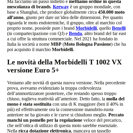
Ma facciamo un passo indietro e
mettiamo ordine in questa
mescolanza di brands
.
Keeway
è un gruppo mondiale, con
base a Shanghai, che produce globalmente circa
450.000 moto
all’anno
, giusto per dare un’idea delle dimensioni. Per quanto
riguarda le moto endotermiche, il gruppo, oltre al marchio col
proprio nome, possiede pure i brand
Morbidelli
, quello
Benelli
(in compartecipazione con QJ) e
Benda
, altro brand del far east
a cui offre la struttura commerciale. Nel 2021 ha fondato in
Italia la società a nome
MBP
(
Moto Bologna Passione
) che ha
poi acquisito il marchio
Morbidelli
.
Le novità della Morbidelli T 1002 VX
versione Euro 5+
Veniamo alle novità di questa nuova versione. Nella precedente
prova, avevamo evidenziato la troppa cedevolezza
dell’ammortizzatore posteriore, che restando spesso troppo
chiuso, toglieva reattività all’anteriore. Detto fatto, la
molla del
mono è stata sostituita
con una di K maggiore (ben il 40% in
più) ed effettivamente ora la connessione manubrio-ruota
anteriore ne ha giovato e le curve si chiudono meglio.
Peccato
manchi un pomello per la regolazione
veloce del precarico,
che nell’ottica di utilizzo di questa moto sarebbe essenziale.
Nella
ricca dotazione elettronica
, mancava un tassello