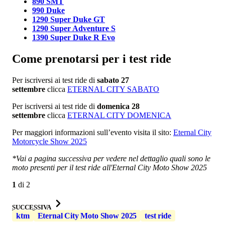
890 SMT
990 Duke
1290 Super Duke GT
1290 Super Adventure S
1390 Super Duke R Evo
Come prenotarsi per i test ride
Per iscriversi ai test ride di
sabato 27
settembre
clicca
ETERNAL CITY SABATO
Per iscriversi ai test ride di
domenica 28
settembre
clicca
ETERNAL CITY DOMENICA
Per maggiori informazioni sull’evento visita il sito:
Eternal City
Motorcycle Show 2025
*Vai a pagina successiva per vedere nel dettaglio quali sono le
moto presenti per il test ride all'Eternal City Moto Show 2025
1
di
2
SUCCESSIVA
ktm
Eternal City Moto Show 2025
test ride