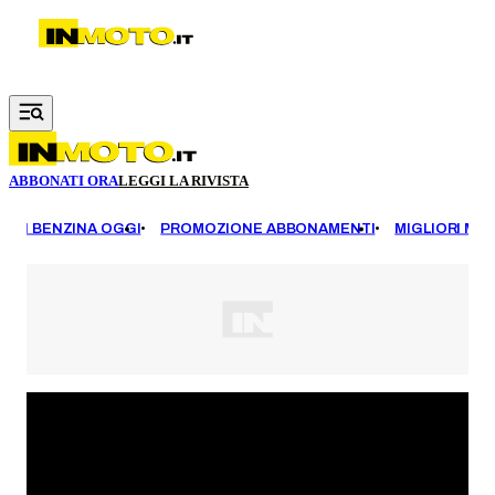
Vai al contenuto principale
ABBONATI ORA
LEGGI LA RIVISTA
EZZI BENZINA OGGI
PROMOZIONE ABBONAMENTI
MIGLIORI MOT