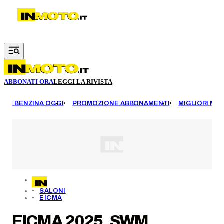
Vai al contenuto principale
ABBONATI ORA
LEGGI LA RIVISTA
EZZI BENZINA OGGI
PROMOZIONE ABBONAMENTI
MIGLIORI MOT
SALONI
EICMA
EICMA 2025, SWM