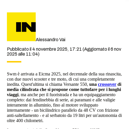
Alessandro Vai
Pubblicato il 4 novembre 2025, 17:21
(Aggiornato il 6 nov
2025 alle 11:04)
Swm è arrivata a Eicma 2025, nel decennale della sua rinascita,
con due nuovi scooter e tre moto, di cui una completamente
inedita. Quest'ultima si chiama Versante 550,
una
crossover
di
media cilindrata che si propone come tuttofare per i lunghi
viaggi
, ma anche per il fuoristrada e ha un equipaggiamento
completo: dai fendinebbia di serie, ai paramani e alle valigie
interamente in alluminio, fino al motore sviluppato
internamente - un bicilindrico parallelo da 48 CV con frizione
anti-saltellamento - e al serbatoio da 19 litri per un'autonomia di
oltre 400 chilometri.