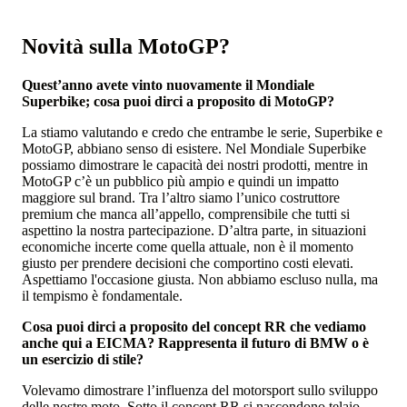
Novità sulla MotoGP?
Quest’anno avete vinto nuovamente il Mondiale
Superbike; cosa puoi dirci a proposito di MotoGP?
La stiamo valutando e credo che entrambe le serie, Superbike e
MotoGP, abbiano senso di esistere. Nel Mondiale Superbike
possiamo dimostrare le capacità dei nostri prodotti, mentre in
MotoGP c’è un pubblico più ampio e quindi un impatto
maggiore sul brand. Tra l’altro siamo l’unico costruttore
premium che manca all’appello, comprensibile che tutti si
aspettino la nostra partecipazione. D’altra parte, in situazioni
economiche incerte come quella attuale, non è il momento
giusto per prendere decisioni che comportino costi elevati.
Aspettiamo l'occasione giusta. Non abbiamo escluso nulla, ma
il tempismo è fondamentale.
Cosa puoi dirci a proposito del concept RR che vediamo
anche qui a EICMA? Rappresenta il futuro di BMW o è
un esercizio di stile?
Volevamo dimostrare l’influenza del motorsport sullo sviluppo
delle nostre moto. Sotto il concept RR si nascondono telaio,