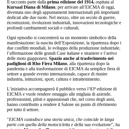
Il racconto parte dalla
prima edizione del 1914,
ospitata al
Kursaal Diana di Milano
, per arrivare all’EICMA di oggi,
diventata uno degli appuntamenti internazionali più importanti
dedicati alle due ruote. Nel mezzo, oltre un secolo di guerre,
ricostruzioni, rivoluzioni industriali, innovazioni tecnologiche e
profondi cambiamenti sociali e culturali.
Ogni episodio si concentrerà su un momento simbolico della
manifestazione: la nascita dell’Esposizione, la ripartenza dopo i
due conflitti mondiali, lo sviluppo della produzione industriale,
l’affermazione delle grandi Case italiane e straniere e l’arrivo
delle moto giapponesi.
Spazio anche al trasferimento nei
padiglioni di Rho Fiera Milano
, alla ripartenza dopo la
pandemia e alla trasformazione di EICMA da semplice fiera di
settore a grande evento internazionale, capace di riunire
industria, istituzioni, sport, cultura e intrattenimento.
L’iniziativa accompagnerà il pubblico verso l’83ª edizione di
EICMA e vuole rendere omaggio alle migliaia di aziende,
professionisti, piloti e appassionati che, nel corso degli anni,
hanno contribuito a rendere il Salone un punto di riferimento
per tutto il settore.
"
EICMA custodisce una storia unica, che coincide in larga
parte con quella della motocicletta e della sua evoluzione
", ha