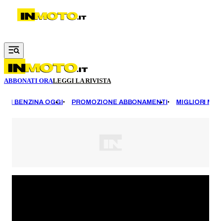
Vai al contenuto principale
ABBONATI ORA
LEGGI LA RIVISTA
EZZI BENZINA OGGI
PROMOZIONE ABBONAMENTI
MIGLIORI MOT