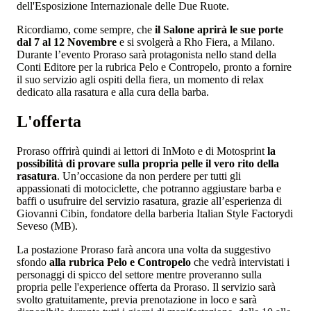
dell'Esposizione Internazionale delle Due Ruote.
Ricordiamo, come sempre, che
il Salone aprirà le sue porte
dal 7 al 12 Novembre
e si svolgerà a Rho Fiera, a Milano.
Durante l’evento Proraso sarà protagonista nello stand della
Conti Editore per la rubrica Pelo e Contropelo, pronto a fornire
il suo servizio agli ospiti della fiera, un momento di relax
dedicato alla rasatura e alla cura della barba.
L'offerta
Proraso offrirà quindi ai lettori di InMoto e di Motosprint
la
possibilità di provare sulla propria pelle il vero rito della
rasatura
. Un’occasione da non perdere per tutti gli
appassionati di motociclette, che potranno aggiustare barba e
baffi o usufruire del servizio rasatura, grazie all’esperienza di
Giovanni Cibin, fondatore della barberia Italian Style Factorydi
Seveso (MB).
La postazione Proraso farà ancora una volta da suggestivo
sfondo
alla rubrica Pelo e Contropelo
che vedrà intervistati i
personaggi di spicco del settore mentre proveranno sulla
propria pelle l'experience offerta da Proraso. Il servizio sarà
svolto gratuitamente, previa prenotazione in loco e sarà