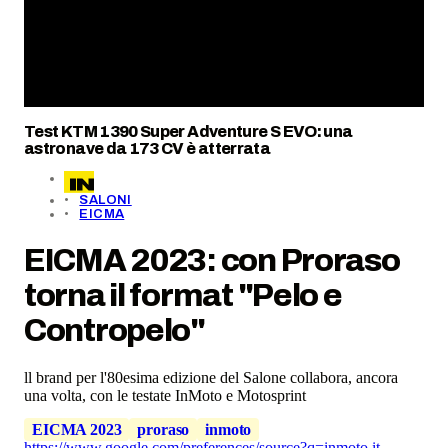
Test KTM 1390 Super Adventure S EVO: una
astronave da 173 CV è atterrata
SALONI
EICMA
EICMA 2023: con Proraso
torna il format "Pelo e
Contropelo"
ll brand per l'80esima edizione del Salone collabora, ancora
una volta, con le testate InMoto e Motosprint
EICMA 2023
proraso
inmoto
https://www.google.com/preferences/source?q=inmoto.it
,