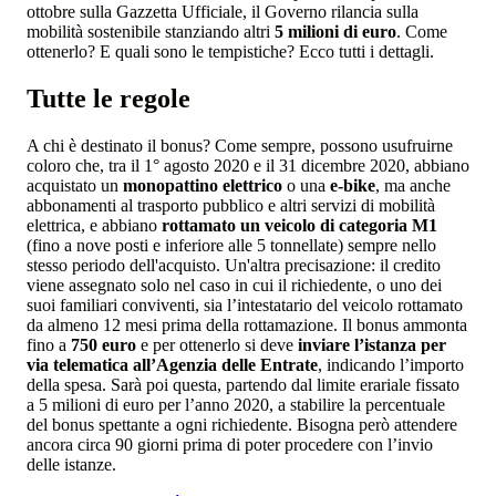
ottobre sulla Gazzetta Ufficiale, il Governo rilancia sulla
mobilità sostenibile stanziando altri
5 milioni di euro
. Come
ottenerlo? E quali sono le tempistiche? Ecco tutti i dettagli.
Tutte le regole
A chi è destinato il bonus? Come sempre, possono usufruirne
coloro che, tra il 1° agosto 2020 e il 31 dicembre 2020, abbiano
acquistato un
monopattino elettrico
o una
e-bike
, ma anche
abbonamenti al trasporto pubblico e altri servizi di mobilità
elettrica, e abbiano
rottamato un veicolo di categoria M1
(fino a nove posti e inferiore alle 5 tonnellate) sempre nello
stesso periodo dell'acquisto. Un'altra precisazione: il credito
viene assegnato solo nel caso in cui il richiedente, o uno dei
suoi familiari conviventi, sia l’intestatario del veicolo rottamato
da almeno 12 mesi prima della rottamazione. Il bonus ammonta
fino a
750 euro
e per ottenerlo si deve
inviare l’istanza per
via telematica all’Agenzia delle Entrate
, indicando l’importo
della spesa. Sarà poi questa, partendo dal limite erariale fissato
a 5 milioni di euro per l’anno 2020, a stabilire la percentuale
del bonus spettante a ogni richiedente. Bisogna però attendere
ancora circa 90 giorni prima di poter procedere con l’invio
delle istanze.