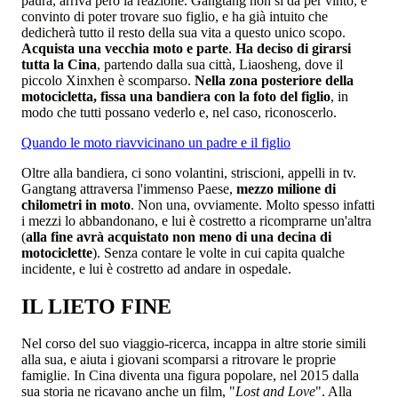
paura, arriva però la reazione. Gangtang non si dà per vinto, è
convinto di poter trovare suo figlio, e ha già intuito che
dedicherà tutto il resto della sua vita a questo unico scopo.
Acquista una vecchia moto e parte
.
Ha deciso di girarsi
tutta la Cina
, partendo dalla sua città, Liaosheng, dove il
piccolo Xinxhen è scomparso.
Nella zona posteriore della
motocicletta, fissa una bandiera con la foto del figlio
, in
modo che tutti possano vederlo e, nel caso, riconoscerlo.
Quando le moto riavvicinano un padre e il figlio
Oltre alla bandiera, ci sono volantini, striscioni, appelli in tv.
Gangtang attraversa l'immenso Paese,
mezzo milione di
chilometri in moto
. Non una, ovviamente. Molto spesso infatti
i mezzi lo abbandonano, e lui è costretto a ricomprarne un'altra
(
alla fine avrà acquistato non meno di una decina di
motociclette
). Senza contare le volte in cui capita qualche
incidente, e lui è costretto ad andare in ospedale.
IL LIETO FINE
Nel corso del suo viaggio-ricerca, incappa in altre storie simili
alla sua, e aiuta i giovani scomparsi a ritrovare le proprie
famiglie. In Cina diventa una figura popolare, nel 2015 dalla
sua storia ne ricavano anche un film, "
Lost and Love
". Alla