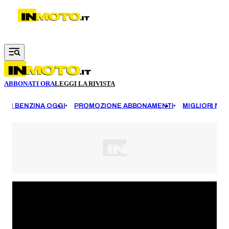
Vai al contenuto principale
ABBONATI ORA
LEGGI LA RIVISTA
EZZI BENZINA OGGI
PROMOZIONE ABBONAMENTI
MIGLIORI MOT