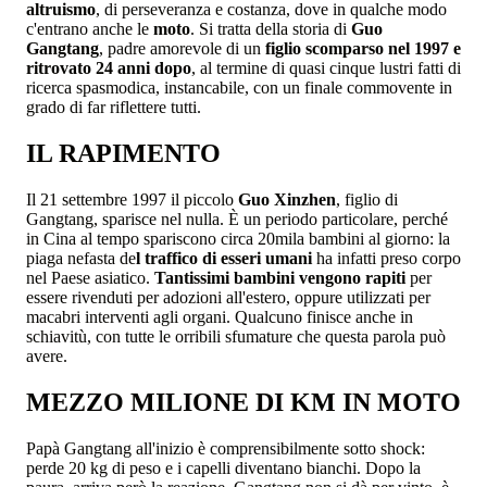
altruismo
, di perseveranza e costanza, dove in qualche modo
c'entrano anche le
moto
. Si tratta della storia di
Guo
Gangtang
, padre amorevole di un
figlio scomparso nel 1997 e
ritrovato 24 anni dopo
, al termine di quasi cinque lustri fatti di
ricerca spasmodica, instancabile, con un finale commovente in
grado di far riflettere tutti.
IL RAPIMENTO
Il 21 settembre 1997 il piccolo
Guo Xinzhen
, figlio di
Gangtang, sparisce nel nulla. È un periodo particolare, perché
in Cina al tempo spariscono circa 20mila bambini al giorno: la
piaga nefasta de
l traffico di esseri umani
ha infatti preso corpo
nel Paese asiatico.
Tantissimi bambini vengono rapiti
per
essere rivenduti per adozioni all'estero, oppure utilizzati per
macabri interventi agli organi. Qualcuno finisce anche in
schiavitù, con tutte le orribili sfumature che questa parola può
avere.
MEZZO MILIONE DI KM IN MOTO
Papà Gangtang all'inizio è comprensibilmente sotto shock:
perde 20 kg di peso e i capelli diventano bianchi. Dopo la