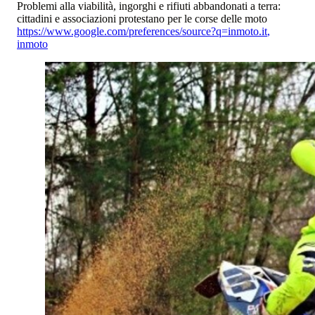
Problemi alla viabilità, ingorghi e rifiuti abbandonati a terra:
cittadini e associazioni protestano per le corse delle moto
https://www.google.com/preferences/source?q=inmoto.it
,
inmoto