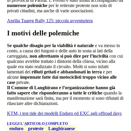
in provincia di Parma. L’evento è stato infatti accompagnato da
numerose polemiche
per le reiterate proteste non solo di
privati cittadini, ma anche di varie associazioni.
Aprilia Tuareg Rally 125: piccola avventuriera
I motivi delle polemiche
Se qualche disagio per la viabilità è naturale
e va messo in
conto, a causa dei furgoni e delle auto in sosta ai lati della
carreggiata,
non altrettanto si può dire per l’inciviltà
con cui
qualcuno avrebbe trattato i dintorni della chiesa, vicino alla
quale era stato realizzato il circuito. Molti si sono infatti
lamentati dei
rifiuti gettati e abbandonati in terra
e per
alcune
impennate fatte dai motociclisti troppo vicino alle
case
private.
Il Comune di Langhirano e l’organizzazione hanno già
fatto sapere che risponderanno a tutte le critiche
quando la
manifestazione sarà finita, ma per il momento si sono rifiutati di
rilasciare altre dichiarazioni.
KTM, i test ride dei modelli Enduro ed EXC agli offroad days
LEGGI L'ARTICOLO COMPLETO
enduro
proteste
Langhiranese