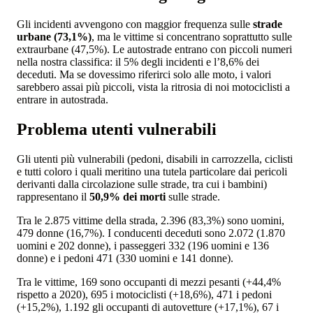
Gli incidenti avvengono con maggior frequenza sulle
strade
urbane (73,1%)
, ma le vittime si concentrano soprattutto sulle
extraurbane (47,5%). Le autostrade entrano con piccoli numeri
nella nostra classifica: il 5% degli incidenti e l’8,6% dei
deceduti. Ma se dovessimo riferirci solo alle moto, i valori
sarebbero assai più piccoli, vista la ritrosia di noi motociclisti a
entrare in autostrada.
Problema utenti vulnerabili
Gli utenti più vulnerabili (pedoni, disabili in carrozzella, ciclisti
e tutti coloro i quali meritino una tutela particolare dai pericoli
derivanti dalla circolazione sulle strade, tra cui i bambini)
rappresentano il
50,9% dei morti
sulle strade.
Tra le 2.875 vittime della strada, 2.396 (83,3%) sono uomini,
479 donne (16,7%). I conducenti deceduti sono 2.072 (1.870
uomini e 202 donne), i passeggeri 332 (196 uomini e 136
donne) e i pedoni 471 (330 uomini e 141 donne).
Tra le vittime, 169 sono occupanti di mezzi pesanti (+44,4%
rispetto a 2020), 695 i motociclisti (+18,6%), 471 i pedoni
(+15,2%), 1.192 gli occupanti di autovetture (+17,1%), 67 i