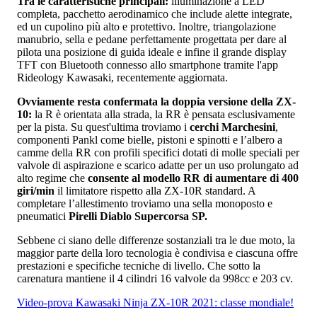
Tra le caratteristiche principali:
illuminazione a LED
completa, pacchetto aerodinamico che include alette integrate,
ed un cupolino più alto e protettivo. Inoltre, triangolazione
manubrio, sella e pedane perfettamente progettata per dare al
pilota una posizione di guida ideale e infine il grande display
TFT con Bluetooth connesso allo smartphone tramite l'app
Rideology Kawasaki, recentemente aggiornata.
Ovviamente resta confermata la doppia versione della ZX-
10:
la R è orientata alla strada, la RR è pensata esclusivamente
per la pista. Su quest'ultima troviamo i
cerchi Marchesini
,
componenti Pankl come bielle, pistoni e spinotti e l’albero a
camme della RR con profili specifici dotati di molle speciali per
valvole di aspirazione e scarico adatte per un uso prolungato ad
alto regime che
consente al modello RR di aumentare di 400
giri/min
il limitatore rispetto alla ZX-10R standard. A
completare l’allestimento troviamo una sella monoposto e
pneumatici
Pirelli Diablo Supercorsa SP.
Sebbene ci siano delle differenze sostanziali tra le due moto, la
maggior parte della loro tecnologia è condivisa e ciascuna offre
prestazioni e specifiche tecniche di livello. Che sotto la
carenatura mantiene il 4 cilindri 16 valvole da 998cc e 203 cv.
Video-prova Kawasaki Ninja ZX-10R 2021: classe mondiale!