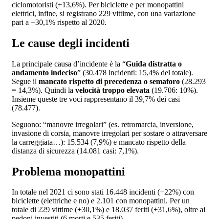
ciclomotoristi (+13,6%). Per biciclette e per monopattini
elettrici, infine, si registrano 229 vittime, con una variazione
pari a +30,1% rispetto al 2020.
Le cause degli incidenti
La principale causa d’incidente è la “
Guida distratta o
andamento indeciso
” (30.478 incidenti: 15,4% del totale).
Segue il
mancato rispetto di precedenza o semaforo
(28.293
= 14,3%). Quindi la
velocità troppo elevata
(19.706: 10%).
Insieme queste tre voci rappresentano il 39,7% dei casi
(78.477).
Seguono: “manovre irregolari” (es. retromarcia, inversione,
invasione di corsia, manovre irregolari per sostare o attraversare
la carreggiata…): 15.534 (7,9%) e mancato rispetto della
distanza di sicurezza (14.081 casi: 7,1%).
Problema monopattini
In totale nel 2021 ci sono stati 16.448 incidenti (+22%) con
biciclette (elettriche e no) e 2.101 con monopattini. Per un
totale di 229 vittime (+30,1%) e 18.037 feriti (+31,6%), oltre ai
pedoni investiti (6 morti e 535 feriti).