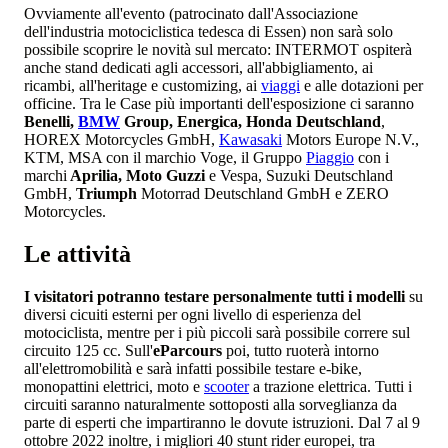
Ovviamente all'evento (patrocinato dall'Associazione
dell'industria motociclistica tedesca di Essen) non sarà solo
possibile scoprire le novità sul mercato: INTERMOT ospiterà
anche stand dedicati agli accessori, all'abbigliamento, ai
ricambi, all'heritage e customizing, ai
viaggi
e alle dotazioni per
officine. Tra le Case più importanti dell'esposizione ci saranno
Benelli,
BMW
Group, Energica, Honda Deutschland
,
HOREX Motorcycles GmbH,
Kawasaki
Motors Europe N.V.,
KTM, MSA con il marchio Voge, il Gruppo
Piaggio
con i
marchi
Aprilia, Moto Guzzi
e Vespa, Suzuki Deutschland
GmbH,
Triumph
Motorrad Deutschland GmbH e ZERO
Motorcycles.
Le attività
I visitatori potranno testare personalmente tutti i modelli
su
diversi cicuiti esterni per ogni livello di esperienza del
motociclista, mentre per i più piccoli sarà possibile correre sul
circuito 125 cc. Sull'
eParcours
poi, tutto ruoterà intorno
all'elettromobilità e sarà infatti possibile testare e-bike,
monopattini elettrici, moto e
scooter
a trazione elettrica. Tutti i
circuiti saranno naturalmente sottoposti alla sorveglianza da
parte di esperti che impartiranno le dovute istruzioni. Dal 7 al 9
ottobre 2022 inoltre, i migliori 40 stunt rider europei, tra