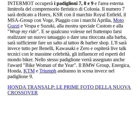
INTERMOT occuperà
i padiglioni 7, 8 e 9
e l'area esterna
limitrofa del comprensorio fieristico di Colonia. Il numero 7
sarà dedicato a Horex, KSR con il marchio Royal Enfield, il
MSA-Group con Voge, Piaggio con i marchi Aprilia,
Moto
Guzzi
e Vespa e Suzuki, alla mostra speciale Custom e alla
"
Wrap my ride
". E se qualcuno volesse nel frattempo farsi
realizzare un nuovo tatuaggio o dare una ritoccata alla barba,
sarà sufficiente fare un salto al tattoo & barber shop. L'8 sarà
invece tutto per Benelli, Kawasaki e Zero e ospiterà live talk
tecnici con le massime celebrità, gli influencer ed esperti del
mondo biker. Nello stesso padiglione verrà assegnato anche
l'award "Bike Woman of the Year". Il BMW Group, Energica,
Honda,
KTM
e
Triumph
andranno in scena invece nel
padiglione 9.
HONDA TRANSALP: LE PRIME FOTO DELLA NUOVA
CROSSOVER