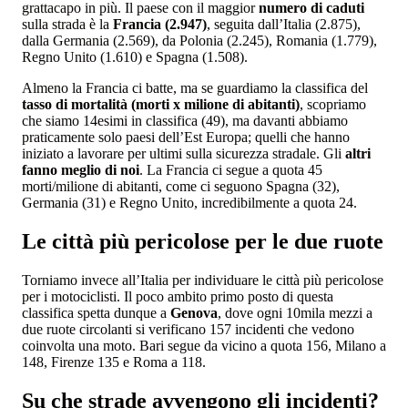
grattacapo in più. Il paese con il maggior
numero di caduti
sulla strada è la
Francia (2.947)
, seguita dall’Italia (2.875),
dalla Germania (2.569), da Polonia (2.245), Romania (1.779),
Regno Unito (1.610) e Spagna (1.508).
Almeno la Francia ci batte, ma se guardiamo la classifica del
tasso di mortalità (morti x milione di abitanti)
, scopriamo
che siamo 14esimi in classifica (49), ma davanti abbiamo
praticamente solo paesi dell’Est Europa; quelli che hanno
iniziato a lavorare per ultimi sulla sicurezza stradale. Gli
altri
fanno meglio di noi
. La Francia ci segue a quota 45
morti/milione di abitanti, come ci seguono Spagna (32),
Germania (31) e Regno Unito, incredibilmente a quota 24.
Le città più pericolose per le due ruote
Torniamo invece all’Italia per individuare le città più pericolose
per i motociclisti. Il poco ambito primo posto di questa
classifica spetta dunque a
Genova
, dove ogni 10mila mezzi a
due ruote circolanti si verificano 157 incidenti che vedono
coinvolta una moto. Bari segue da vicino a quota 156, Milano a
148, Firenze 135 e Roma a 118.
Su che strade avvengono gli incidenti?