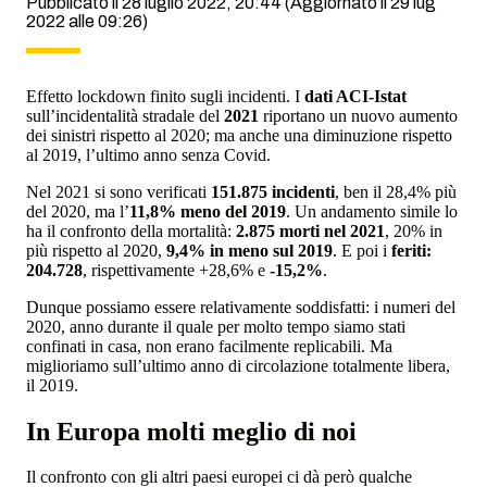
Pubblicato il 28 luglio 2022, 20:44
(Aggiornato il 29 lug
2022 alle 09:26)
Effetto lockdown finito sugli incidenti. I
dati ACI-Istat
sull’incidentalità stradale del
2021
riportano un nuovo aumento
dei sinistri rispetto al 2020; ma anche una diminuzione rispetto
al 2019, l’ultimo anno senza Covid.
Nel 2021 si sono verificati
151.875 incidenti
, ben il 28,4% più
del 2020, ma l’
11,8% meno del 2019
. Un andamento simile lo
ha il confronto della mortalità:
2.875 morti nel 2021
, 20% in
più rispetto al 2020,
9,4% in meno sul 2019
. E poi i
feriti:
204.728
, rispettivamente +28,6% e
-15,2%
.
Dunque possiamo essere relativamente soddisfatti: i numeri del
2020, anno durante il quale per molto tempo siamo stati
confinati in casa, non erano facilmente replicabili. Ma
miglioriamo sull’ultimo anno di circolazione totalmente libera,
il 2019.
In Europa molti meglio di noi
Il confronto con gli altri paesi europei ci dà però qualche