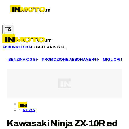
Vai al contenuto principale
ABBONATI ORA
LEGGI LA RIVISTA
EZZI BENZINA OGGI
PROMOZIONE ABBONAMENTI
MIGLIORI MOT
NEWS
Kawasaki Ninja ZX-10R ed