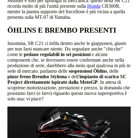
Monster è solo per tipologia di meccanica: quello della SR C21
ricorda molto di più l'unità presente sulla
Honda
CB300R,
mentre la piastra supporto del forcellone è più vicina a quella
presenta sulla MT-07 di Yamaha.
ÖHLINS E BREMBO PRESENTI
Insomma, SR C21 ci infila dentro anche le giapponesi, giusto
per non farsi mancare niente. Da segnalare anche "chicche"
come le
pedane regolabili in sei posizioni
e alcune
componenti che, se dovessero essere confermate anche nella
produzione di serie, darebbero alla moto qual qualcosa in più in
sede di mercato: parliamo delle
sospensioni Öhlins
, delle
pinze freno Brembo Stylema
e dell'
impianto di scarico SC
Project direttamente ispirato dalla MotoGP
. In attesa di
scoprirne motorizzazione, prestazioni e prezzo, la domanda che
possiamo farci (e farvi) riguardo questa nuova supersportiva è
solo una: vi piace?