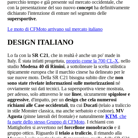
parecchio tempo e già presente sul mercato occidentale, che
con la presentazione del suo nuovo
concept
ha definitivamente
dichiarato l'intenzione di entrare nel segmento delle
supersportive
.
Le moto di CFMoto arrivano sul mercato italiano
DESIGN ITALIANO
Lo fa con la
SR C21
, che in realtà è anche un po' made in
Italy. È stata infatti progettata,
proprio come la 700 CL-X
, nello
studio
Modena 40 di Rimini
, a sottolineare la scelta stilistica
tipicamente europea che il marchio cinese ha delineato per le
sue nuove moto. Della SR C21 bisogna subito dire che
non
sono state rivelate informazioni sulle motorizzazioni
né
ovviamente sui dati tecnici. La supersportiva viene mostrata,
per adesso, solo attraverso le sue
linee
, sicuramente
spigolose e
aggressive
, d'impatto, per un
design che cela numerosi
richiami alle Case occidentali
, tra cui
Ducati
(telaio a traliccio
in stile Monster classica, ma anche serbatoio e codone),
MV
Agusta
(pinne laterali del frontale) e naturalmente
KTM
, che
fa parte dello stesso Gruppo di CFMoto
. I richiami con
Mattighofen si avvertono nel
forcellone monobraccio
e il
gruppo ottico. Riguardo il
telaio a traliccio
, il rimando alla