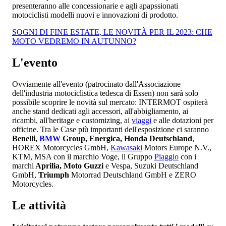
presenteranno alle concessionarie e agli apapssionati
motociclisti modelli nuovi e innovazioni di prodotto.
SOGNI DI FINE ESTATE, LE NOVITÀ PER IL 2023: CHE
MOTO VEDREMO IN AUTUNNO?
L'evento
Ovviamente all'evento (patrocinato dall'Associazione
dell'industria motociclistica tedesca di Essen) non sarà solo
possibile scoprire le novità sul mercato: INTERMOT ospiterà
anche stand dedicati agli accessori, all'abbigliamento, ai
ricambi, all'heritage e customizing, ai
viaggi
e alle dotazioni per
officine. Tra le Case più importanti dell'esposizione ci saranno
Benelli,
BMW
Group, Energica, Honda Deutschland
,
HOREX Motorcycles GmbH,
Kawasaki
Motors Europe N.V.,
KTM, MSA con il marchio Voge, il Gruppo
Piaggio
con i
marchi
Aprilia, Moto Guzzi
e Vespa, Suzuki Deutschland
GmbH,
Triumph
Motorrad Deutschland GmbH e ZERO
Motorcycles.
Le attività