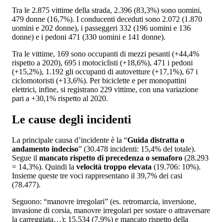
Tra le 2.875 vittime della strada, 2.396 (83,3%) sono uomini,
479 donne (16,7%). I conducenti deceduti sono 2.072 (1.870
uomini e 202 donne), i passeggeri 332 (196 uomini e 136
donne) e i pedoni 471 (330 uomini e 141 donne).
Tra le vittime, 169 sono occupanti di mezzi pesanti (+44,4%
rispetto a 2020), 695 i motociclisti (+18,6%), 471 i pedoni
(+15,2%), 1.192 gli occupanti di autovetture (+17,1%), 67 i
ciclomotoristi (+13,6%). Per biciclette e per monopattini
elettrici, infine, si registrano 229 vittime, con una variazione
pari a +30,1% rispetto al 2020.
Le cause degli incidenti
La principale causa d’incidente è la “
Guida distratta o
andamento indeciso
” (30.478 incidenti: 15,4% del totale).
Segue il
mancato rispetto di precedenza o semaforo
(28.293
= 14,3%). Quindi la
velocità troppo elevata
(19.706: 10%).
Insieme queste tre voci rappresentano il 39,7% dei casi
(78.477).
Seguono: “manovre irregolari” (es. retromarcia, inversione,
invasione di corsia, manovre irregolari per sostare o attraversare
la carreggiata…): 15.534 (7,9%) e mancato rispetto della