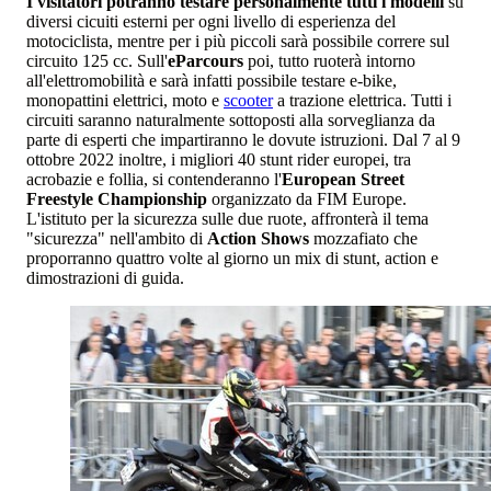
I visitatori potranno testare personalmente tutti i modelli
su
diversi cicuiti esterni per ogni livello di esperienza del
motociclista, mentre per i più piccoli sarà possibile correre sul
circuito 125 cc. Sull'
eParcours
poi, tutto ruoterà intorno
all'elettromobilità e sarà infatti possibile testare e-bike,
monopattini elettrici, moto e
scooter
a trazione elettrica. Tutti i
circuiti saranno naturalmente sottoposti alla sorveglianza da
parte di esperti che impartiranno le dovute istruzioni. Dal 7 al 9
ottobre 2022 inoltre, i migliori 40 stunt rider europei, tra
acrobazie e follia, si contenderanno l'
European Street
Freestyle Championship
organizzato da FIM Europe.
L'istituto per la sicurezza sulle due ruote, affronterà il tema
"sicurezza" nell'ambito di
Action Shows
mozzafiato che
proporranno quattro volte al giorno un mix di stunt, action e
dimostrazioni di guida.