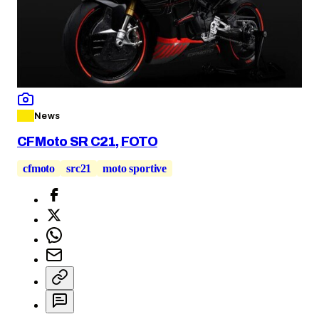
News
CFMoto SR C21, FOTO
cfmoto
src21
moto sportive