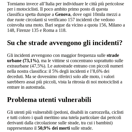
Torniamo invece all’Italia per individuare le città più pericolose
per i motociclisti. Il poco ambito primo posto di questa
classifica spetta dunque a
Genova
, dove ogni 10mila mezzi a
due ruote circolanti si verificano 157 incidenti che vedono
coinvolta una moto. Bari segue da vicino a quota 156, Milano a
148, Firenze 135 e Roma a 118.
Su che strade avvengono gli incidenti?
Gli incidenti avvengono con maggior frequenza sulle
strade
urbane (73,1%)
, ma le vittime si concentrano soprattutto sulle
extraurbane (47,5%). Le autostrade entrano con piccoli numeri
nella nostra classifica: il 5% degli incidenti e l’8,6% dei
deceduti. Ma se dovessimo riferirci solo alle moto, i valori
sarebbero assai più piccoli, vista la ritrosia di noi motociclisti a
entrare in autostrada.
Problema utenti vulnerabili
Gli utenti più vulnerabili (pedoni, disabili in carrozzella, ciclisti
e tutti coloro i quali meritino una tutela particolare dai pericoli
derivanti dalla circolazione sulle strade, tra cui i bambini)
rappresentano il
50,9% dei morti
sulle strade.