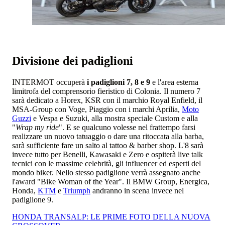
Divisione dei padiglioni
INTERMOT occuperà
i padiglioni 7, 8 e 9
e l'area esterna
limitrofa del comprensorio fieristico di Colonia. Il numero 7
sarà dedicato a Horex, KSR con il marchio Royal Enfield, il
MSA-Group con Voge, Piaggio con i marchi Aprilia,
Moto
Guzzi
e Vespa e Suzuki, alla mostra speciale Custom e alla
"
Wrap my ride
". E se qualcuno volesse nel frattempo farsi
realizzare un nuovo tatuaggio o dare una ritoccata alla barba,
sarà sufficiente fare un salto al tattoo & barber shop. L'8 sarà
invece tutto per Benelli, Kawasaki e Zero e ospiterà live talk
tecnici con le massime celebrità, gli influencer ed esperti del
mondo biker. Nello stesso padiglione verrà assegnato anche
l'award "Bike Woman of the Year". Il BMW Group, Energica,
Honda,
KTM
e
Triumph
andranno in scena invece nel
padiglione 9.
HONDA TRANSALP: LE PRIME FOTO DELLA NUOVA