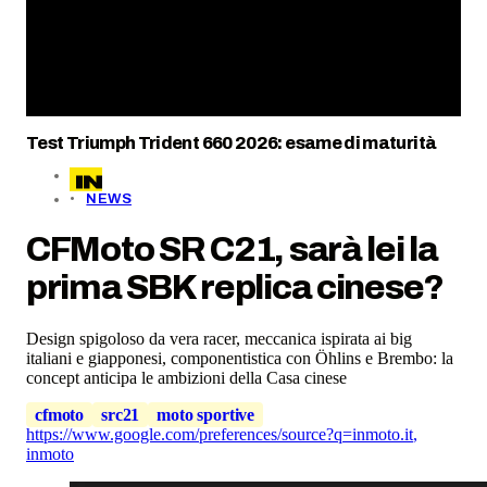
Test Triumph Trident 660 2026: esame di maturità
NEWS
CFMoto SR C21, sarà lei la
prima SBK replica cinese?
Design spigoloso da vera racer, meccanica ispirata ai big
italiani e giapponesi, componentistica con Öhlins e Brembo: la
concept anticipa le ambizioni della Casa cinese
cfmoto
src21
moto sportive
https://www.google.com/preferences/source?q=inmoto.it
,
inmoto