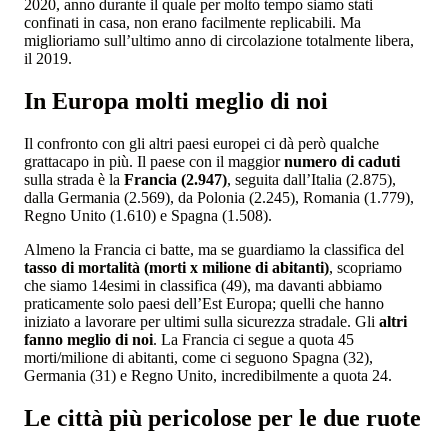
2020, anno durante il quale per molto tempo siamo stati
confinati in casa, non erano facilmente replicabili. Ma
miglioriamo sull’ultimo anno di circolazione totalmente libera,
il 2019.
In Europa molti meglio di noi
Il confronto con gli altri paesi europei ci dà però qualche
grattacapo in più. Il paese con il maggior
numero di caduti
sulla strada è la
Francia (2.947)
, seguita dall’Italia (2.875),
dalla Germania (2.569), da Polonia (2.245), Romania (1.779),
Regno Unito (1.610) e Spagna (1.508).
Almeno la Francia ci batte, ma se guardiamo la classifica del
tasso di mortalità (morti x milione di abitanti)
, scopriamo
che siamo 14esimi in classifica (49), ma davanti abbiamo
praticamente solo paesi dell’Est Europa; quelli che hanno
iniziato a lavorare per ultimi sulla sicurezza stradale. Gli
altri
fanno meglio di noi
. La Francia ci segue a quota 45
morti/milione di abitanti, come ci seguono Spagna (32),
Germania (31) e Regno Unito, incredibilmente a quota 24.
Le città più pericolose per le due ruote