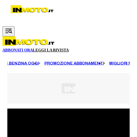
Vai al contenuto principale
ABBONATI ORA
LEGGI LA RIVISTA
EZZI BENZINA OGGI
PROMOZIONE ABBONAMENTI
MIGLIORI MOT