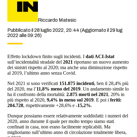
Riccardo Matesic
Pubblicato il 28 luglio 2022, 20:44
(Aggiornato il 29 lug
2022 alle 09:26)
Effetto lockdown finito sugli incidenti. I
dati ACI-Istat
sull’incidentalità stradale del
2021
riportano un nuovo aumento
dei sinistri rispetto al 2020; ma anche una diminuzione rispetto
al 2019, l’ultimo anno senza Covid.
Nel 2021 si sono verificati
151.875 incidenti
, ben il 28,4% più
del 2020, ma l’
11,8% meno del 2019
. Un andamento simile lo
ha il confronto della mortalità:
2.875 morti nel 2021
, 20% in
più rispetto al 2020,
9,4% in meno sul 2019
. E poi i
feriti:
204.728
, rispettivamente +28,6% e
-15,2%
.
Dunque possiamo essere relativamente soddisfatti: i numeri del
2020, anno durante il quale per molto tempo siamo stati
confinati in casa, non erano facilmente replicabili. Ma
miglioriamo sull’ultimo anno di circolazione totalmente libera,