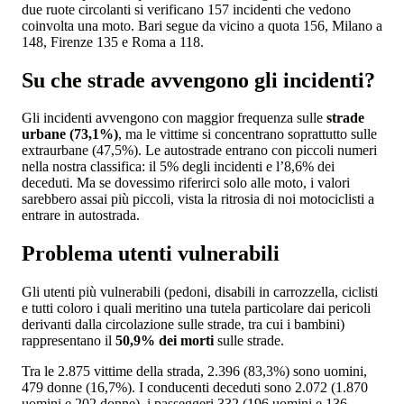
due ruote circolanti si verificano 157 incidenti che vedono
coinvolta una moto. Bari segue da vicino a quota 156, Milano a
148, Firenze 135 e Roma a 118.
Su che strade avvengono gli incidenti?
Gli incidenti avvengono con maggior frequenza sulle
strade
urbane (73,1%)
, ma le vittime si concentrano soprattutto sulle
extraurbane (47,5%). Le autostrade entrano con piccoli numeri
nella nostra classifica: il 5% degli incidenti e l’8,6% dei
deceduti. Ma se dovessimo riferirci solo alle moto, i valori
sarebbero assai più piccoli, vista la ritrosia di noi motociclisti a
entrare in autostrada.
Problema utenti vulnerabili
Gli utenti più vulnerabili (pedoni, disabili in carrozzella, ciclisti
e tutti coloro i quali meritino una tutela particolare dai pericoli
derivanti dalla circolazione sulle strade, tra cui i bambini)
rappresentano il
50,9% dei morti
sulle strade.
Tra le 2.875 vittime della strada, 2.396 (83,3%) sono uomini,
479 donne (16,7%). I conducenti deceduti sono 2.072 (1.870
uomini e 202 donne), i passeggeri 332 (196 uomini e 136