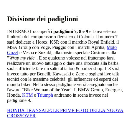
Divisione dei padiglioni
INTERMOT occuperà
i padiglioni 7, 8 e 9
e l'area esterna
limitrofa del comprensorio fieristico di Colonia. Il numero 7
sarà dedicato a Horex, KSR con il marchio Royal Enfield, il
MSA-Group con Voge, Piaggio con i marchi Aprilia,
Moto
Guzzi
e Vespa e Suzuki, alla mostra speciale Custom e alla
"
Wrap my ride
". E se qualcuno volesse nel frattempo farsi
realizzare un nuovo tatuaggio o dare una ritoccata alla barba,
sarà sufficiente fare un salto al tattoo & barber shop. L'8 sarà
invece tutto per Benelli, Kawasaki e Zero e ospiterà live talk
tecnici con le massime celebrità, gli influencer ed esperti del
mondo biker. Nello stesso padiglione verrà assegnato anche
l'award "Bike Woman of the Year". Il BMW Group, Energica,
Honda,
KTM
e
Triumph
andranno in scena invece nel
padiglione 9.
HONDA TRANSALP: LE PRIME FOTO DELLA NUOVA
CROSSOVER