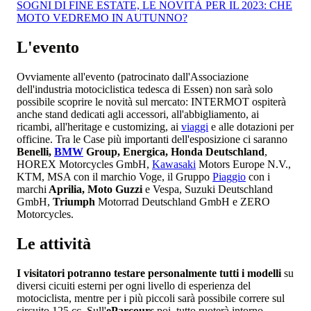
SOGNI DI FINE ESTATE, LE NOVITÀ PER IL 2023: CHE
MOTO VEDREMO IN AUTUNNO?
L'evento
Ovviamente all'evento (patrocinato dall'Associazione
dell'industria motociclistica tedesca di Essen) non sarà solo
possibile scoprire le novità sul mercato: INTERMOT ospiterà
anche stand dedicati agli accessori, all'abbigliamento, ai
ricambi, all'heritage e customizing, ai
viaggi
e alle dotazioni per
officine. Tra le Case più importanti dell'esposizione ci saranno
Benelli,
BMW
Group, Energica, Honda Deutschland
,
HOREX Motorcycles GmbH,
Kawasaki
Motors Europe N.V.,
KTM, MSA con il marchio Voge, il Gruppo
Piaggio
con i
marchi
Aprilia, Moto Guzzi
e Vespa, Suzuki Deutschland
GmbH,
Triumph
Motorrad Deutschland GmbH e ZERO
Motorcycles.
Le attività
I visitatori potranno testare personalmente tutti i modelli
su
diversi cicuiti esterni per ogni livello di esperienza del
motociclista, mentre per i più piccoli sarà possibile correre sul
circuito 125 cc. Sull'
eParcours
poi, tutto ruoterà intorno