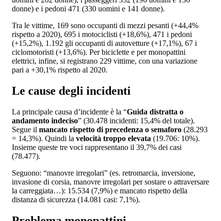
donne) e i pedoni 471 (330 uomini e 141 donne).
Tra le vittime, 169 sono occupanti di mezzi pesanti (+44,4%
rispetto a 2020), 695 i motociclisti (+18,6%), 471 i pedoni
(+15,2%), 1.192 gli occupanti di autovetture (+17,1%), 67 i
ciclomotoristi (+13,6%). Per biciclette e per monopattini
elettrici, infine, si registrano 229 vittime, con una variazione
pari a +30,1% rispetto al 2020.
Le cause degli incidenti
La principale causa d’incidente è la “
Guida distratta o
andamento indeciso
” (30.478 incidenti: 15,4% del totale).
Segue il
mancato rispetto di precedenza o semaforo
(28.293
= 14,3%). Quindi la
velocità troppo elevata
(19.706: 10%).
Insieme queste tre voci rappresentano il 39,7% dei casi
(78.477).
Seguono: “manovre irregolari” (es. retromarcia, inversione,
invasione di corsia, manovre irregolari per sostare o attraversare
la carreggiata…): 15.534 (7,9%) e mancato rispetto della
distanza di sicurezza (14.081 casi: 7,1%).
Problema monopattini