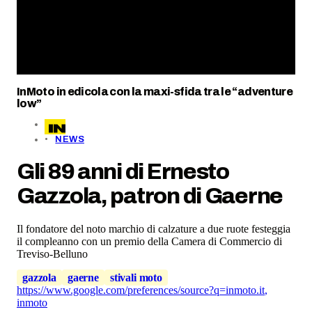
InMoto in edicola con la maxi-sfida tra le “adventure
low”
NEWS
Gli 89 anni di Ernesto
Gazzola, patron di Gaerne
Il fondatore del noto marchio di calzature a due ruote festeggia
il compleanno con un premio della Camera di Commercio di
Treviso-Belluno
gazzola
gaerne
stivali moto
https://www.google.com/preferences/source?q=inmoto.it
,
inmoto