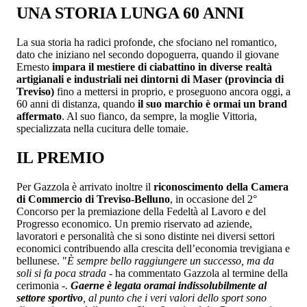
UNA STORIA LUNGA 60 ANNI
La sua storia ha radici profonde, che sfociano nel romantico,
dato che iniziano nel secondo dopoguerra, quando il giovane
Ernesto
impara il mestiere di ciabattino in diverse realtà
artigianali e industriali nei dintorni di Maser (provincia di
Treviso)
fino a mettersi in proprio, e proseguono ancora oggi, a
60 anni di distanza, quando
il suo marchio è ormai un brand
affermato
. Al suo fianco, da sempre, la moglie Vittoria,
specializzata nella cucitura delle tomaie.
IL PREMIO
Per Gazzola è arrivato inoltre il
riconoscimento della Camera
di Commercio di Treviso-Belluno
, in occasione del 2°
Concorso per la premiazione della Fedeltà al Lavoro e del
Progresso economico. Un premio riservato ad aziende,
lavoratori e personalità che si sono distinte nei diversi settori
economici contribuendo alla crescita dell’economia trevigiana e
bellunese. "
È sempre bello raggiungere un successo, ma da
soli si fa poca strada
- ha commentato Gazzola al termine della
cerimonia -
.
Gaerne è legata oramai indissolubilmente al
settore sportivo
, al punto che i veri valori dello sport sono