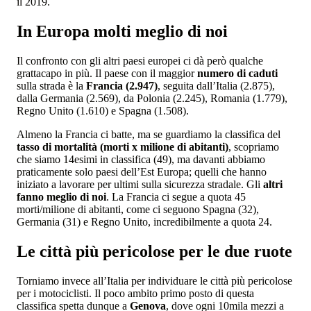
il 2019.
In Europa molti meglio di noi
Il confronto con gli altri paesi europei ci dà però qualche
grattacapo in più. Il paese con il maggior
numero di caduti
sulla strada è la
Francia (2.947)
, seguita dall’Italia (2.875),
dalla Germania (2.569), da Polonia (2.245), Romania (1.779),
Regno Unito (1.610) e Spagna (1.508).
Almeno la Francia ci batte, ma se guardiamo la classifica del
tasso di mortalità (morti x milione di abitanti)
, scopriamo
che siamo 14esimi in classifica (49), ma davanti abbiamo
praticamente solo paesi dell’Est Europa; quelli che hanno
iniziato a lavorare per ultimi sulla sicurezza stradale. Gli
altri
fanno meglio di noi
. La Francia ci segue a quota 45
morti/milione di abitanti, come ci seguono Spagna (32),
Germania (31) e Regno Unito, incredibilmente a quota 24.
Le città più pericolose per le due ruote
Torniamo invece all’Italia per individuare le città più pericolose
per i motociclisti. Il poco ambito primo posto di questa
classifica spetta dunque a
Genova
, dove ogni 10mila mezzi a