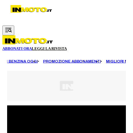
Vai al contenuto principale
ABBONATI ORA
LEGGI LA RIVISTA
EZZI BENZINA OGGI
PROMOZIONE ABBONAMENTI
MIGLIORI MOT