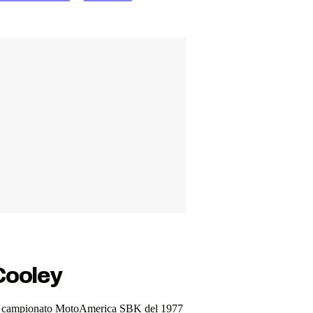
Cooley
iò nel campionato MotoAmerica SBK del 1977