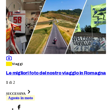
Viaggi
Le migliori foto del nostro viaggio in Romagna
1
di
2
SUCCESSIVA
Agosto in moto