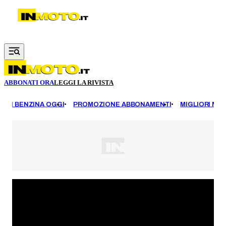
Vai al contenuto principale
ABBONATI ORA
LEGGI LA RIVISTA
EZZI BENZINA OGGI
PROMOZIONE ABBONAMENTI
MIGLIORI MOT