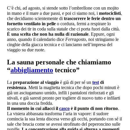
C’è chi, ad agosto, si stende sotto l’ombrellone con un mojito
in mano e il mare a due passi, e poi ci siamo noi, i
motociclisti
,
che decidiamo scientemente di
trascorrere le ferie dentro un
fornetto ventilato in pelle
o cordura, fermi a respirare lo
scarico dei tir in coda sulla statale che ci porta fuori dalla città.
È una scelta che non ha nulla di razionale
. Eppure, ogni
anno, quando il calendario dice
Ferragosto
, noi stringiamo le
cinghie della giacca tecnica e ci lanciamo nell’impresa del
viaggio su due ruote.
La sauna personale che chiamiamo
“
abbigliamento
tecnico”
La
preparazione al viaggio
è già di per sé un
test
di
resistenza
. Metti la maglietta tecnica che dopo pochi minuti è
già un asciugamano umido, infili i pantaloni rinforzati e gli
stivali, e già saresti pronto per togliere di nuovo tutto e infilarti
in una una doccia fredda.
Il momento in cui allacci il
casco
è il punto di non ritorno
.
La visiera abbassata trasforma l’aria in vapore: il sudore
comincia la sua lenta discesa verso gli occhi, portando con sé il
sale che brucia come se avessi strofinato del peperoncino sulle
pupille.
La concentrazione alla guida si alterna a momenti