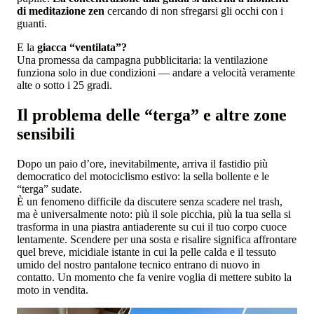
di meditazione zen
cercando di non sfregarsi gli occhi con i
guanti.
E la
giacca “ventilata”?
Una promessa da campagna pubblicitaria: la ventilazione
funziona solo in due condizioni — andare a velocità veramente
alte o sotto i 25 gradi.
Il problema delle “terga” e altre zone
sensibili
Dopo un paio d’ore, inevitabilmente, arriva il fastidio più
democratico del motociclismo estivo: la sella bollente e le
“terga” sudate.
È un fenomeno difficile da discutere senza scadere nel trash,
ma è universalmente noto: più il sole picchia, più la tua sella si
trasforma in una piastra antiaderente su cui il tuo corpo cuoce
lentamente. Scendere per una sosta e risalire significa affrontare
quel breve, micidiale istante in cui la pelle calda e il tessuto
umido del nostro pantalone tecnico entrano di nuovo in
contatto. Un momento che fa venire voglia di mettere subito la
moto in vendita.