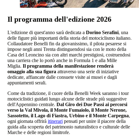
Il programma dell'edizione 2026
L'edizione di quest'anno sarà dedicata a
Dorino Serafini
, una
delle figure più importanti della storia del motociclismo italiano.
Collaudatore Benelli fin da giovanissimo, il pilota pesarese si
impose negli anni Trenta distinguendosi sia con le moto della
Casa del Leoncino sia con altri marchi prestigiosi, costruendosi
una carriera che lo portò anche in Formula 1 e alla Mille
Miglia.
Il programma della manifestazione renderà
omaggio alla sua figura
attraverso una serie di iniziative
dedicate, affiancate dalle consuete visite ai musei e dagli
appuntamenti serali.
Come da tradizione, il cuore della Benelli Week saranno i tour
motociclistici guidati lungo alcune delle strade più suggestive
dell'Appennino centrale.
Dal Giro dei Due Passi ai percorsi
verso la Val Mivola, il Monte Fumaiolo, il Monte Nerone,
Sassotetto, il Lago di Fiastra, Urbino e il Monte Carpegna
,
ogni giornata offrirà
itinerari
pensati per unire il piacere della
guida alla scoperta del patrimonio naturalistico e culturale delle
Marche e delle regioni limitrofe.