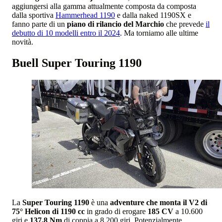
aggiungersi alla gamma attualmente composta da composta
dalla sportiva
Hammerhead 1190
e dalla naked 1190SX e
fanno parte di un
piano di rilancio del Marchio
che prevede
il
debutto di 10 modelli entro il 2024
. Ma torniamo alle ultime
novità.
Buell Super Touring 1190
La
Super Touring 1190
è una
adventure che monta il V2 di
75° Helicon di 1190 cc
in grado di erogare
185 CV
a 10.600
giri e
137,8 Nm
di coppia a 8.200 giri. Potenzialmente