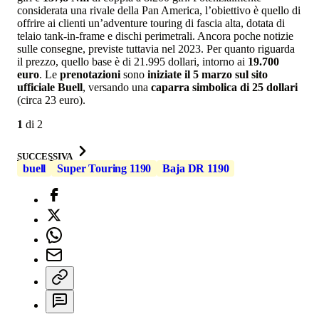
considerata una rivale della Pan America, l’obiettivo è quello di
offrire ai clienti un’adventure touring di fascia alta, dotata di
telaio tank-in-frame e dischi perimetrali. Ancora poche notizie
sulle consegne, previste tuttavia nel 2023. Per quanto riguarda
il prezzo, quello base è di 21.995 dollari, intorno ai
19.700
euro
. Le
prenotazioni
sono
iniziate il 5 marzo sul sito
ufficiale Buell
, versando una
caparra simbolica di 25 dollari
(circa 23 euro).
1
di
2
SUCCESSIVA
buell
Super Touring 1190
Baja DR 1190