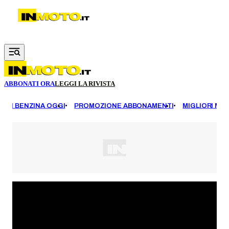
Vai al contenuto principale
ABBONATI ORA
LEGGI LA RIVISTA
EZZI BENZINA OGGI
PROMOZIONE ABBONAMENTI
MIGLIORI MOT